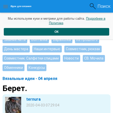
Поиск
Идеи для вязания
Мы используем куки и метрики для работы сайта.
Подробнее в
Интересные идеи
Мои работы
Видео журнал
Политике
.
Ищу, помогите советом
Душевные петельки
ОК
Зимние нити
Болталка
Барахолка
Из прошлого
День мастера
Наши интервью
Совместник, рюкзак
Совместник. Салфетки спицами
Новости
СВ. Мочила
Обменники
Конкурсы
Вязальные идеи - 04 апреля
Берет.
ternura
2020-04-03 07:29:04