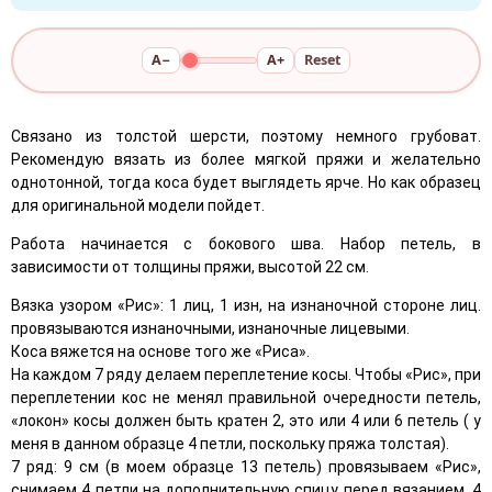
A−
A+
Reset
Связано из толстой шерсти, поэтому немного грубоват.
Рекомендую вязать из более мягкой пряжи и желательно
однотонной, тогда коса будет выглядеть ярче. Но как образец
для оригинальной модели пойдет.
Работа начинается с бокового шва. Набор петель, в
зависимости от толщины пряжи, высотой 22 см.
Вязка узором «Рис»: 1 лиц, 1 изн, на изнаночной стороне лиц.
провязываются изнаночными, изнаночные лицевыми.
Коса вяжется на основе того же «Риса».
На каждом 7 ряду делаем переплетение косы. Чтобы «Рис», при
переплетении кос не менял правильной очередности петель,
«локон» косы должен быть кратен 2, это или 4 или 6 петель ( у
меня в данном образце 4 петли, поскольку пряжа толстая).
7 ряд: 9 см (в моем образце 13 петель) провязываем «Рис»,
снимаем 4 петли на дополнительную спицу перед вязанием, 4