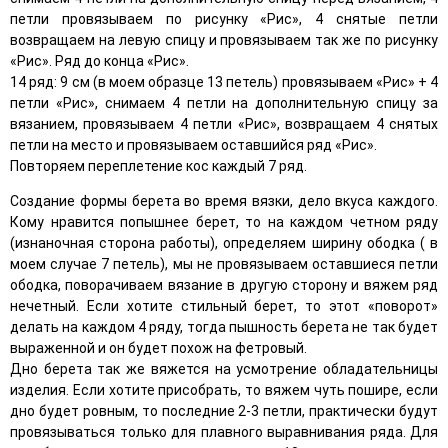
петли провязываем по рисунку «Рис», 4 снятые петли
возвращаем на левую спицу и провязываем так же по рисунку
«Рис». Ряд до конца «Рис».
14 ряд: 9 см (в моем образце 13 петель) провязываем «Рис» + 4
петли «Рис», снимаем 4 петли на дополнительную спицу за
вязанием, провязываем 4 петли «Рис», возвращаем 4 снятых
петли на место и провязываем оставшийся ряд «Рис».
Повторяем переплетение кос каждый 7 ряд.
Создание формы берета во время вязки, дело вкуса каждого.
Кому нравится попышнее берет, то на каждом четном ряду
(изнаночная сторона работы), определяем ширину ободка ( в
моем случае 7 петель), мы не провязываем оставшиеся петли
ободка, поворачиваем вязание в другую сторону и вяжем ряд
нечетный. Если хотите стильный берет, то этот «поворот»
делать на каждом 4 ряду, тогда пышность берета не так будет
выраженной и он будет похож на фетровый.
Дно берета так же вяжется на усмотрение обладательницы
изделия. Если хотите присобрать, то вяжем чуть пошире, если
дно будет ровным, то последние 2-3 петли, практически будут
провязываться только для плавного выравнивания ряда. Для