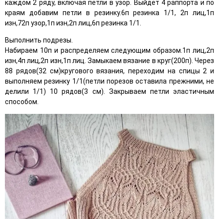
каждом 2 ряду, включая петли в узор. Выйдет 4 раппорта и по
краям добавим петли в резинку.6п резинка 1/1, 2п лиц,1п
изн,72п узор,1п изн,2п лиц,6п резинка 1/1.
Выполнить подрезы.
Набираем 10п и распределяем следующим образом.1п лиц,2п
изн,4п лиц,2п изн,1п лиц. Замыкаем вязание в круг(200п). Через
88 рядов(32 см)кругового вязания, переходим на спицы 2 и
выполняем резинку 1/1(петли порезов оставила прежними, не
делили 1/1) 10 рядов(3 см). Закрываем петли эластичным
способом.