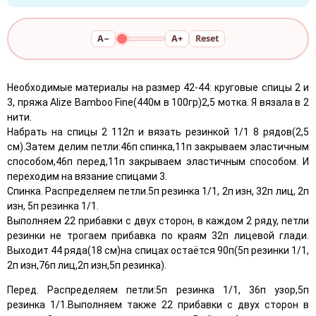
A−
A+
Reset
Необходимые материалы на размер 42-44: круговые спицы 2 и
3, пряжа Alize Bamboo Fine(440м в 100гр)2,5 мотка. Я вязала в 2
нити.
Набрать на спицы 2 112п и вязать резинкой 1/1 8 рядов(2,5
см).Затем делим петли:46п спинка,11п закрываем эластичным
способом,46п перед,11п закрываем эластичным способом. И
переходим на вязание спицами 3.
Спинка. Распределяем петли.5п резинка 1/1, 2п изн, 32п лиц, 2п
изн, 5п резинка 1/1.
Выполняем 22 прибавки с двух сторон, в каждом 2 ряду, петли
резинки не трогаем прибавка по краям 32п лицевой глади.
Выходит 44 ряда(18 см)на спицах остаётся 90п(5п резинки 1/1,
2п изн,76п лиц,2п изн,5п резинка).
Перед. Распределяем петли:5п резинка 1/1, 36п узор,5п
резинка 1/1.Выполняем также 22 прибавки с двух сторон в