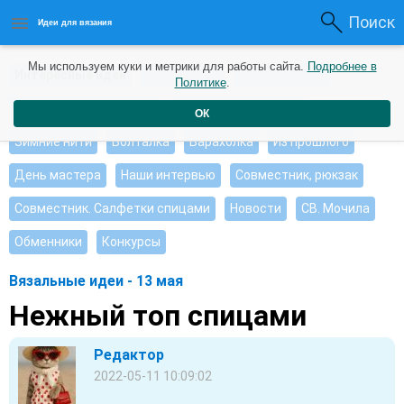
Поиск
Идеи для вязания
Мы используем куки и метрики для работы сайта.
Подробнее в
Интересные идеи
Мои работы
Видео журнал
Политике
.
Ищу, помогите советом
Душевные петельки
ОК
Зимние нити
Болталка
Барахолка
Из прошлого
День мастера
Наши интервью
Совместник, рюкзак
Совместник. Салфетки спицами
Новости
СВ. Мочила
Обменники
Конкурсы
Вязальные идеи - 13 мая
Нежный топ спицами
Редактор
2022-05-11 10:09:02