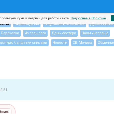
спользуем куки и метрики для работы сайта.
Подробнее в Политике
.
аботы
Видео журнал
Ищу, помогите советом
Душевные пе
Барахолка
Из прошлого
День мастера
Наши интервью
естник. Салфетки спицами
Новости
СВ. Мочила
Обменни
43:51
Reset