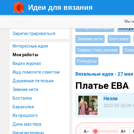
Идеи для вязания
Мы и
Войти
Интересные идеи
Мои р
Зарегистрироваться
Зимние нити
Болталка
Интересные идеи
Совместник, рюкзак
Совм
Мои работы
Конкурсы
Видео журнал
Ищу, помогите советом
Вязальные идеи - 27 мая
Душевные петельки
Платье ЕВА
Зимние нити
Болталка
Нелли
2022-05-26 09:
Барахолка
Из прошлого
День мастера
A−
A+
Наши интервью