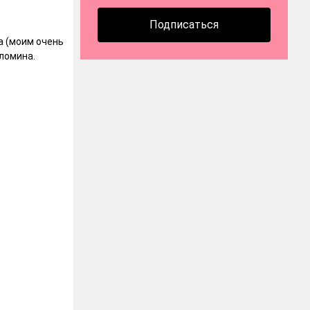
Подписаться
а (моим очень
оломина.