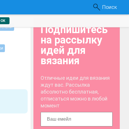
Поиск
ОК
Подпишитесь
тельки
на рассылку
идей для
ки
вязания
Отличные идеи для вязания
ждут вас. Рассылка
абсолютно бесплатная,
отписаться можно в любой
момент