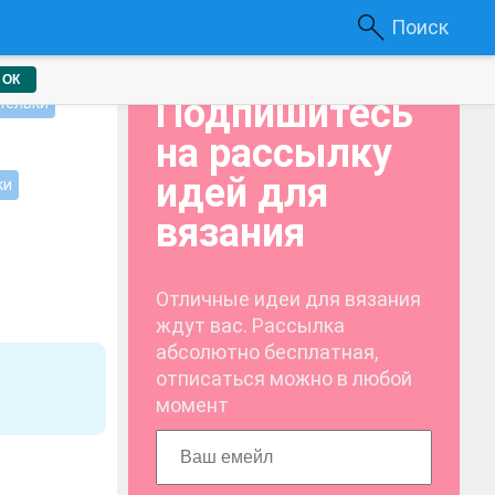
Поиск
ОК
Подпишитесь
тельки
на рассылку
идей для
ки
вязания
Отличные идеи для вязания
ждут вас. Рассылка
абсолютно бесплатная,
отписаться можно в любой
момент