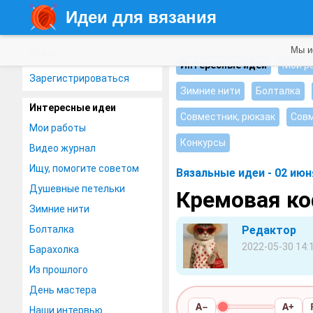
Идеи для вязания
Мы и
Войти
Интересные идеи
Мои р
Зарегистрироваться
Зимние нити
Болталка
Интересные идеи
Совместник, рюкзак
Совм
Мои работы
Конкурсы
Видео журнал
Ищу, помогите советом
Вязальные идеи - 02 июн
Душевные петельки
Кремовая к
Зимние нити
Болталка
Редактор
2022-05-30 14:
Барахолка
Из прошлого
День мастера
A−
A+
Наши интервью