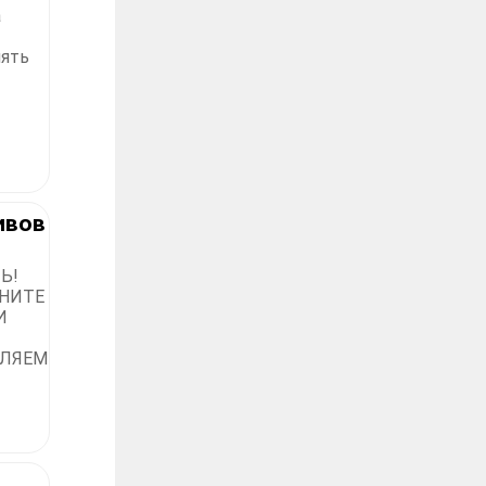
а
нять
ивов
Ь!
НИТЕ
И
ВЛЯЕМ