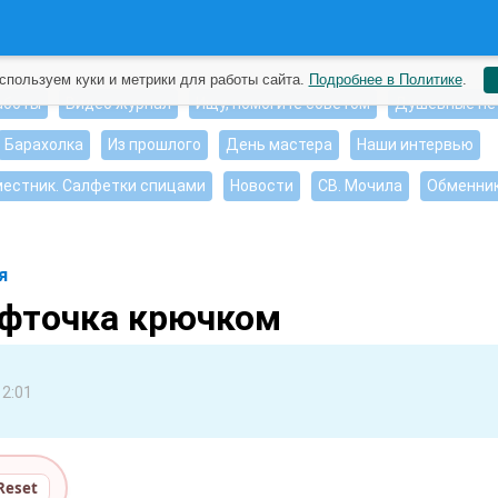
спользуем куки и метрики для работы сайта.
Подробнее в Политике
.
аботы
Видео журнал
Ищу, помогите советом
Душевные пе
Барахолка
Из прошлого
День мастера
Наши интервью
естник. Салфетки спицами
Новости
СВ. Мочила
Обменни
я
офточка крючком
12:01
Reset