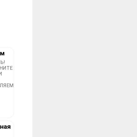
ом
Ь!
НИТЕ
И
ВЛЯЕМ
нная