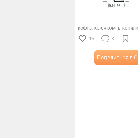
кофта
,
крючком
,
в копил
16
3
Поделиться в 