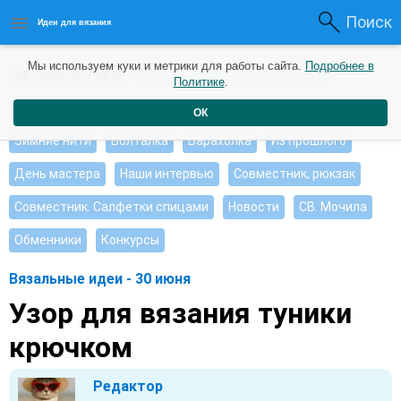
Поиск
Идеи для вязания
Мы используем куки и метрики для работы сайта.
Подробнее в
Интересные идеи
Мои работы
Видео журнал
Политике
.
Ищу, помогите советом
Душевные петельки
ОК
Зимние нити
Болталка
Барахолка
Из прошлого
День мастера
Наши интервью
Совместник, рюкзак
Совместник. Салфетки спицами
Новости
СВ. Мочила
Обменники
Конкурсы
Вязальные идеи - 30 июня
Узор для вязания туники
крючком
Редактор