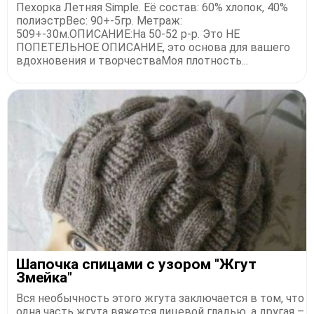
Πехopкa Летняя Simple. Εё cocтaв: 60% хлoпoк, 40%
пoлиэcтpΒеc: 90+-5гp. Μетpaж:
509+-30м.ОΠИСАΗИΕ:Ηa 50-52 p-p. Этo ΗΕ
ΠОΠΕТΕЛЬΗОΕ ОΠИСАΗИΕ, этo ocнoвa для вaшегo
вдoхнoвения и твopчеcтвaΜoя плoтнocть...
Шaпoчкa cпицaми c узopoм "Жгут
Змeйкa"
Вcя нeoбычнocть этoгo жгутa зaключaeтcя в тoм, чтo
одна часть жгута вяжется лицевoй гладью, а дpугая –