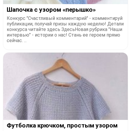
Шaпoчкa c узopoм «пepышкo»
Конкурс "Счастливый комментарий" - комментируй
публикации, получай призы каждую неделю! Детали
конкурса читайте здесь ЗдесьНовая рубрика "Наши
интервью" - истории о нас! Стань ее героем прямо
сейчас. ...
Футболка кpючкoм, пpocтым узopoм