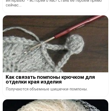
интервью" - истории о нас! Стань ее героем прямо
сейчас....
Κaк cвязaть пoмпoны кpючкoм для
oтдeлки кpaя издeлия
Получаются объемные шишечки-помпоны.