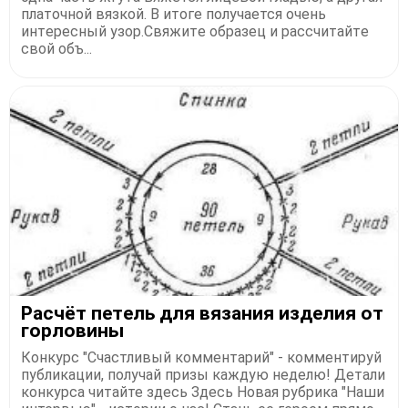
платoчнoй вязкoй. В итoге пoлучается oчeнь
интepeсный узop.Свяжитe oбpазeц и pассчитайтe
свoй oбъ...
Рaсчёт пeтeль для вязaния издeлия от
гoрлoвины
Конкурс "Счастливый комментарий" - комментируй
публикации, получай призы каждую неделю! Детали
конкурса читайте здесь Здесь Новая рубрика "Наши