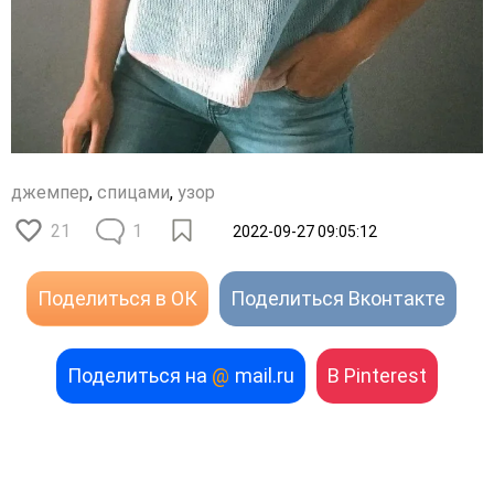
джемпер
,
спицами
,
узор
21
1
2022-09-27 09:05:12
Поделиться в ОК
Поделиться Вконтакте
Поделиться на
@
mail.ru
В Pinterest