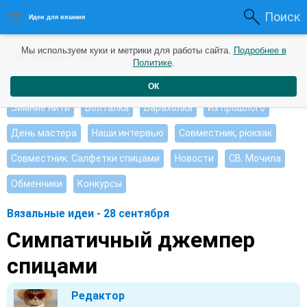
Поиск
Идеи для вязания
Мы используем куки и метрики для работы сайта.
Подробнее в
Интересные идеи
Мои работы
Видео журнал
Политике
.
Ищу, помогите советом
Душевные петельки
ОК
Зимние нити
Болталка
Барахолка
Из прошлого
День мастера
Наши интервью
Совместник, рюкзак
Совместник. Салфетки спицами
Новости
СВ. Мочила
Обменники
Конкурсы
Вязальные идеи - 28 сентября
Симпатичный джемпер
спицами
Редактор