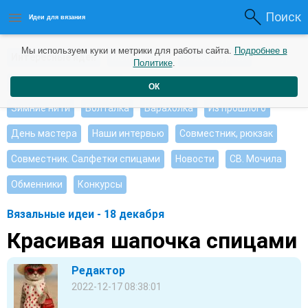
Поиск
Идеи для вязания
Мы используем куки и метрики для работы сайта.
Подробнее в
Интересные идеи
Мои работы
Видео журнал
Политике
.
Ищу, помогите советом
Душевные петельки
ОК
Зимние нити
Болталка
Барахолка
Из прошлого
День мастера
Наши интервью
Совместник, рюкзак
Совместник. Салфетки спицами
Новости
СВ. Мочила
Обменники
Конкурсы
Вязальные идеи - 18 декабря
Красивая шапочка спицами
Редактор
2022-12-17 08:38:01