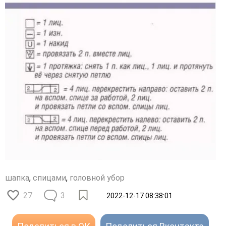
шапка
,
спицами
,
головной убор
27
3
2022-12-17 08:38:01