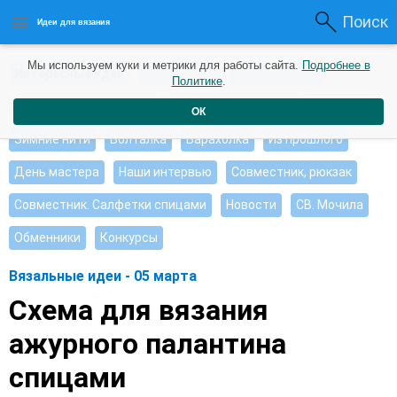
Поиск
Идеи для вязания
Мы используем куки и метрики для работы сайта.
Подробнее в
Интересные идеи
Мои работы
Видео журнал
Политике
.
Ищу, помогите советом
Душевные петельки
ОК
Зимние нити
Болталка
Барахолка
Из прошлого
День мастера
Наши интервью
Совместник, рюкзак
Совместник. Салфетки спицами
Новости
СВ. Мочила
Обменники
Конкурсы
Вязальные идеи - 05 марта
Схема для вязания
ажурного палантина
спицами