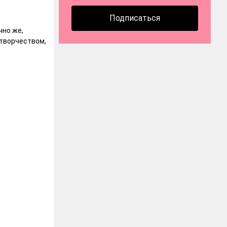
Подписаться
чно же,
 творчеством,
,