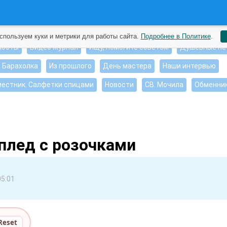
спользуем куки и метрики для работы сайта.
Подробнее в Политике
.
аботы
Видео журнал
Ищу, помогите советом
Душевные пе
Барахолка
Из прошлого
День мастера
Наши интервью
естник. Салфетки спицами
Новости
СВ. Мочила
Обменни
плед с розочками
05:01
Reset