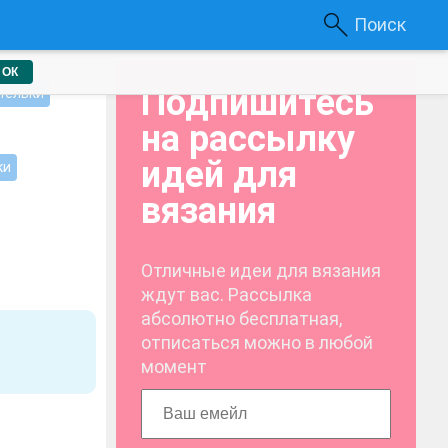
Поиск
ОК
Подпишитесь
тельки
на рассылку
идей для
ки
вязания
Отличные идеи для вязания
ждут вас. Рассылка
абсолютно бесплатная,
отписаться можно в любой
момент