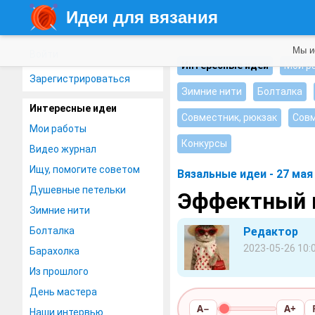
Идеи для вязания
Мы и
Войти
Интересные идеи
Мои р
Зарегистрироваться
Зимние нити
Болталка
Интересные идеи
Совместник, рюкзак
Совм
Мои работы
Конкурсы
Видео журнал
Ищу, помогите советом
Вязальные идеи - 27 мая
Душевные петельки
Эффектный 
Зимние нити
Болталка
Редактор
2023-05-26 10:
Барахолка
Из прошлого
День мастера
A−
A+
Наши интервью