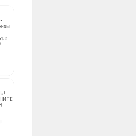
-
ризы
урс
и
Ь!
НИТЕ
И
!