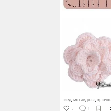
плед
,
мотив
,
роза
,
крючк
5
1