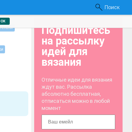
Поиск
ОК
Подпишитесь
тельки
на рассылку
идей для
ки
вязания
Отличные идеи для вязания
ждут вас. Рассылка
абсолютно бесплатная,
отписаться можно в любой
момент