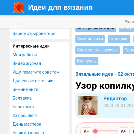
Идеи для вязания
Мы и
Войти
Интересные идеи
Мои р
Зарегистрироваться
Зимние нити
Болталка
Интересные идеи
Совместник, рюкзак
Совм
Мои работы
Конкурсы
Видео журнал
Ищу, помогите советом
Вязальные идеи - 02 окт
Душевные петельки
Узор копилк
Зимние нити
Болталка
Редактор
2023-10-01 20:
Барахолка
Из прошлого
День мастера
A−
A+
Наши интервью