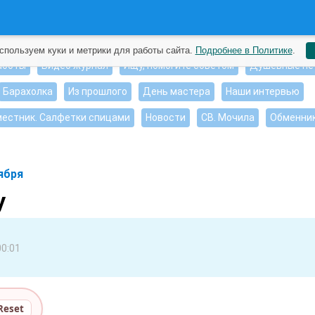
спользуем куки и метрики для работы сайта.
Подробнее в Политике
.
аботы
Видео журнал
Ищу, помогите советом
Душевные пе
Барахолка
Из прошлого
День мастера
Наши интервью
естник. Салфетки спицами
Новости
СВ. Мочила
Обменни
ября
у
00:01
Reset