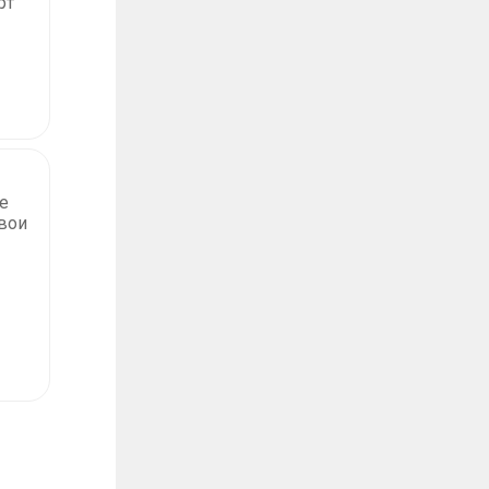
рт
е
свои