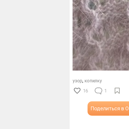
узор
,
копилку
16
1
Поделиться в 