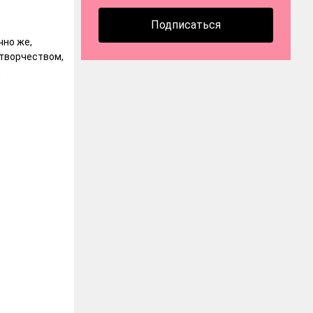
Подписаться
чно же,
 творчеством,
,