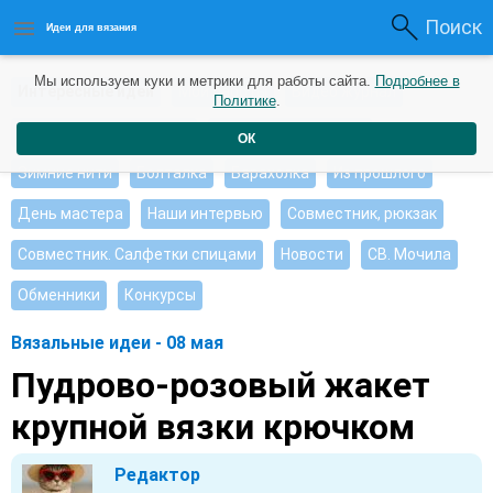
Поиск
Идеи для вязания
Мы используем куки и метрики для работы сайта.
Подробнее в
Интересные идеи
Мои работы
Видео журнал
Политике
.
Ищу, помогите советом
Душевные петельки
ОК
Зимние нити
Болталка
Барахолка
Из прошлого
День мастера
Наши интервью
Совместник, рюкзак
Совместник. Салфетки спицами
Новости
СВ. Мочила
Обменники
Конкурсы
Вязальные идеи - 08 мая
​Пудрово-розовый жакет
крупной вязки крючком
Редактор