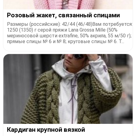
Розовый жакет, связанный спицами
Размеры (российские): 42/44 (46/48)Вам потребуется:
1250 (1350) г серой пряжи Lаnа Grоssа Мillе (50%
мериносовой шерсти ехtrаfinе, 50% акрила, 55 м/50 г);
прямые спицы № 6 и № 8; круговые спицы № 6. Т...
Кардиган крупной вязкой