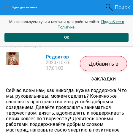
Поиск
Идеи для вязания
Мы используем куки и метрики для работы сайта.
Подробнее в
Политике
.
ОК
Простая вязаная шапочка из мериноса
Интересные идеи
Редактор
2023-10-26
Добавить в
17:01:02
закладки
Сейчас всем нам, как никогда, нужна поддержка. Что
мы, рукодельницы, можем сделать? Конечно же,
наполнять пространство вокруг себя добром и
созиданием. Давайте продолжать заниматься
творчеством, вязать, вдохновлять и поддерживать
своих коллег по творчеству! Делитесь своими
работами, поддерживайте добрым словом
мастериц, направьте свою энергию в позитивное