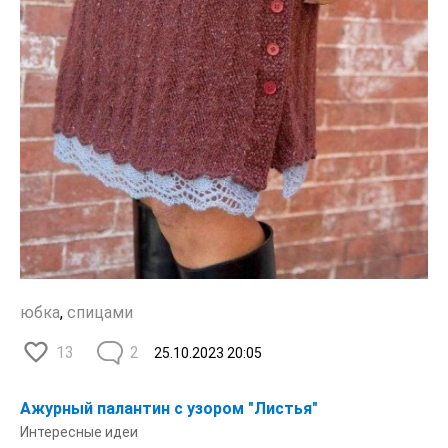
юбка
,
спицами
13
2
25.10.2023
20:05
Ажурный палантин с узором "Листья"
Интересные идеи