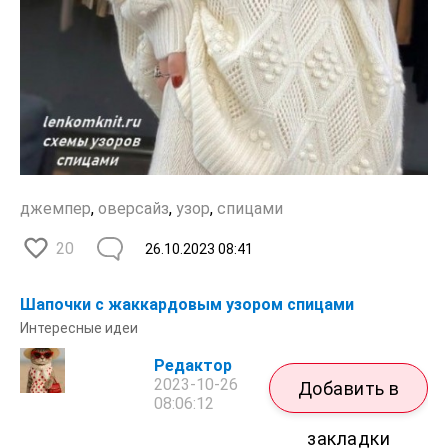
джемпер
,
оверсайз
,
узор
,
спицами
20
26.10.2023
08:41
Шапочки с жаккардовым узором спицами
Интересные идеи
Редактор
2023-10-26
Добавить в
08:06:12
закладки