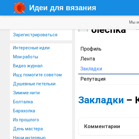
Идеи для вязания
Мы и
Войти
olechka
4 го
Зарегистрироваться
Интересные идеи
Профиль
Мои работы
Лента
Видео журнал
Закладки
Ищу, помогите советом
Репутация
Душевные петельки
Зимние нити
Закладки
– 
Болталка
Барахолка
Из прошлого
Комментарии
День мастера
Наши интервью