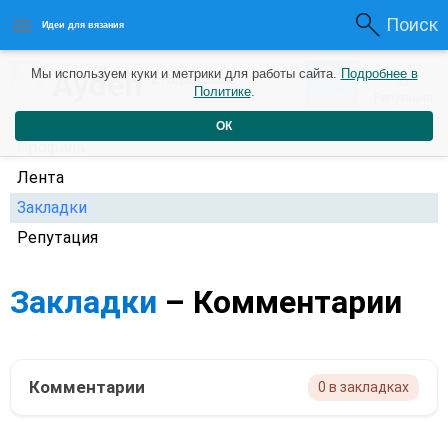
Поиск
Идеи для вязания
0
Ayden
Мы используем куки и метрики для работы сайта.
Подробнее в
0
2 года назад
Политике
.
Рейтинг
Репутация
ОК
Профиль
Лента
Закладки
Репутация
Закладки
– Комментарии
Комментарии
0 в закладках