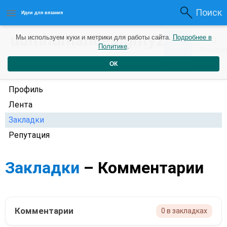
Поиск
Идеи для вязания
uumhumandesigntyz
0
Мы используем куки и метрики для работы сайта.
Подробнее в
0
Политике
.
Рейтинг
Репутаци
1 год назад
ОК
Профиль
Лента
Закладки
Репутация
Закладки
– Комментарии
Комментарии
0 в закладках