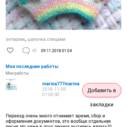
энтерлак
,
шапочка спицами
43
09.11.2018
01:04
Мои последние работы
Мои работы
marina777marina
2018-11-09
Добавить в
01:00:40
закладки
Переезд очень много отнимает время, сбор и
оформления документов, это вообще отдельная
песня. Но даже в этот период пыталась вязать)))