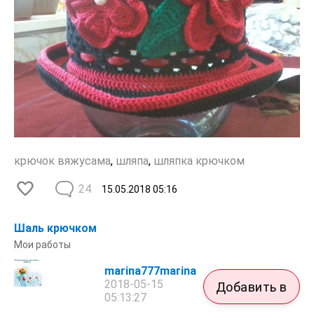
крючок вяжусама
,
шляпа
,
шляпка крючком
24
15.05.2018
05:16
Шаль крючком
Мои работы
marina777marina
2018-05-15
Добавить в
05:13:27