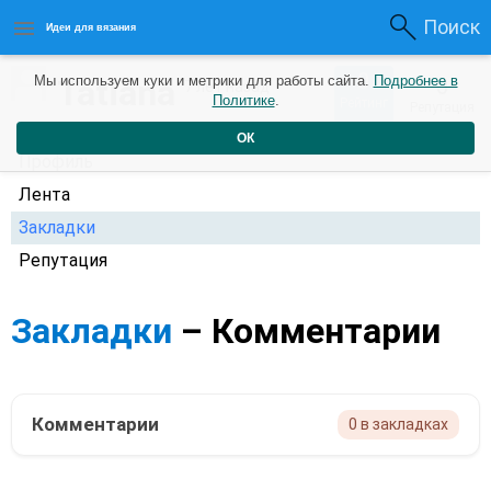
Поиск
Идеи для вязания
0
Tatiana
Мы используем куки и метрики для работы сайта.
Подробнее в
0
7 лет назад
Политике
.
Рейтинг
Репутация
ОК
Профиль
Лента
Закладки
Репутация
Закладки
– Комментарии
Комментарии
0 в закладках