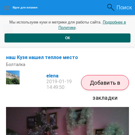
Поиск
Идеи для вязания
Мы используем куки и метрики для работы сайта.
Подробнее в
Политике
.
elena
/
Посты
ОК
наш Кузя нашел теплое место
Болталка
elena
2019-01-19
Добавить в
14:49:50
закладки