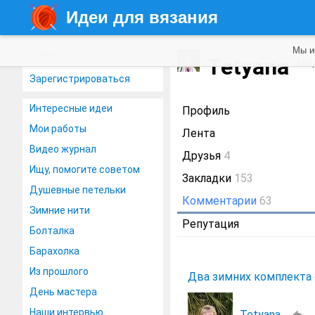
Идеи для вязания
Мы и
Войти
Tetyana
3 го
Зарегистрироваться
Интересные идеи
Профиль
Мои работы
Лента
Видео журнал
Друзья
4
Ищу, помогите советом
Закладки
153
Душевные петельки
Комментарии
63
Зимние нити
Репутация
Болталка
Барахолка
Из прошлого
Два зимних комплекта 
День мастера
Наши интервью
Tetyana