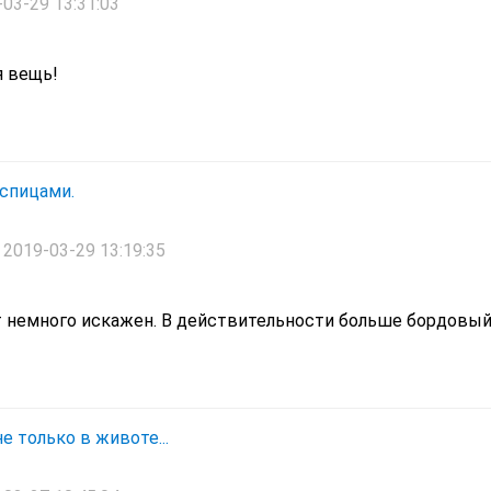
03-29 13:31:03
я вещь!
спицами.
2019-03-29 13:19:35
 немного искажен. В действительности больше бордовый
е только в животе...