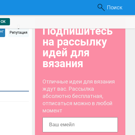
Поиск
ОК
0
Подпишитесь
нг
Репутация
на рассылку
идей для
вязания
Отличные идеи для вязания
ждут вас. Рассылка
абсолютно бесплатная,
отписаться можно в любой
момент