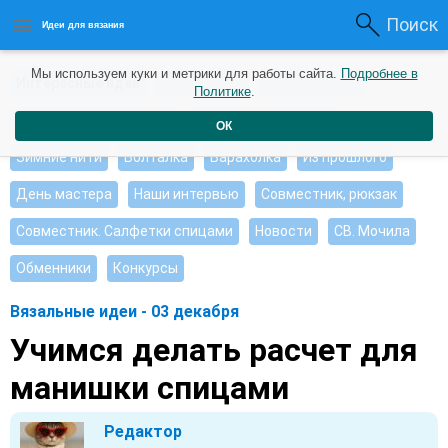
Поиск
Идеи для вязания
Мы используем куки и метрики для работы сайта.
Подробнее в
Интересные идеи
Мои работы
Видео журнал
Политике
.
Ищу, помогите советом
Душевные петельки
ОК
Зимние нити
Болталка
Барахолка
Из прошлого
День мастера
Наши интервью
Совместник, рюкзак
Совместник. Салфетки спицами
Новости
СВ. Мочила
Обменники
Конкурсы
Вязальные идеи - 03 декабря
Учимся делать расчет для
манишки спицами
Редактор