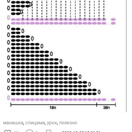
манишка
,
спицами
,
урок
,
полезно