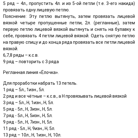
5 ряд – 4л., пропустить 4л. и из 5-ой петли (т.е. 3-его накида)
провязать одну лицевую петлю.
Пояснение: Эту петлю вытянуть, затем провязать лицевой
вязкой четыре пропущенные петли, 2л. (регланные), затем
первую петлю лицевой вязкой вытянуть и снять на булавку к
себе, провязать 4 петли лицевой вязкой. Одеть снятую петлю
на правую спицу и до конца ряда провязать все петли лицевой
вязкой.
6,7,8 ряды – к.с.в.
9 ряд – повторить с 3 ряда
Регланная линия «Ёлочка».
Для проработки набрать 13 петель.
1 ряд – 5л., 1изн., 5л.
2 ряд и все чётные – к.с.в., а Н провязывать лицевой вязкой
3 ряд – 5л., Н, 1изн., Н, 5л.
5 ряд - 5л., Н, 3изн., Н, 5л.
7 ряд - 5л., Н, 5изн., Н, 5л.
9 ряд - 5л., Н, 7изн., Н, 5л.
11 ряд - 5л., Н, 9изн., Н, 5л.
13 ряд – 10л., Н, 1изн., Н, 10л.