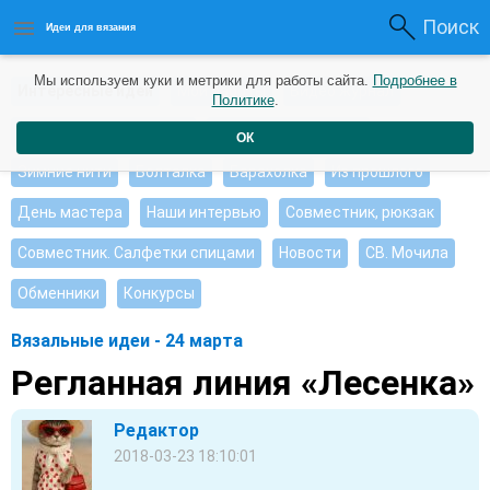
Поиск
Идеи для вязания
Мы используем куки и метрики для работы сайта.
Подробнее в
Интересные идеи
Мои работы
Видео журнал
Политике
.
Ищу, помогите советом
Душевные петельки
ОК
Зимние нити
Болталка
Барахолка
Из прошлого
День мастера
Наши интервью
Совместник, рюкзак
Совместник. Салфетки спицами
Новости
СВ. Мочила
Обменники
Конкурсы
Вязальные идеи - 24 марта
Регланная линия «Лесенка»
Редактор
2018-03-23 18:10:01