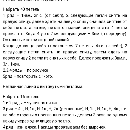
Набрать 40 петель.
1 ряд – 1изн., 2п.с. (от себя), 2 следующие петли снять на
правую спицу, далее одеть на левую спицу сначала снятые от
себя петли, а затем, петли с правой спицы и эти 4 петли
провязать: 3л., а 4-ую с 2-мя следующими – 3вм. (в середину).
Остальные петли лицевой вязкой.
Когда до конца работы останется 7 петель: 4п.с. (к себе), 2
следующие петли снять на правую спицу, затем одеть на
левую спицу 2 петли из снятых к себе. Далее провязать: 3вм.л.,
3л., 1изн.
2,3,4 ряды – по рисунке
5ряд – повторить с 1-ого.
Регланная линия с вытянутыми петлями.
Набрать 16 петель.
1 и 2 ряды – чулочная вязка.
3 ряд – 4л., Н, 1л., Н, 1л., Н, 2л. (регланные), Н, 1л., Н, 1л., Н, 4л., т.е.
по обе стороны от регланных петель делаем 3 раза по одному
накиду через одну лицевую петлю.
4 ряд –изн. вязка. Накиды провязываем без дырочек.