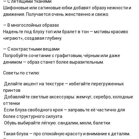
— С летящими тканями
Шифоновые или сатиновые юбки добавят образу нежности и
движения. Получается очень женственно и свежо.
— В многослойных образах
Наденьте под блузу топ или бралет в тон — мотивы красиво
«играют», создавая глубину.
— С контрастными вещами
Попробуйте сочетание с графитовым, чёрным или даже
денимом — образ станет более выразительным.
Советы по стилю:
Делайте акцент на текстуре — избегайте перегруженных
принтов
Добавляйте светлые аксессуары: жемчуг, серебро, холодные
оттенки
Если блуза свободного кроя — заправьте её частично для
более структурного силуэта
Обувь выбирайте лёгкую: сандалии, мюли, балетки
Такая блуза — про спокойную красоту и внимание к деталям.