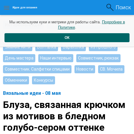
Поиск
Идеи для вязания
Мы используем куки и метрики для работы сайта.
Подробнее в
Интересные идеи
Мои работы
Видео журнал
Политике
.
Ищу, помогите советом
Душевные петельки
ОК
Зимние нити
Болталка
Барахолка
Из прошлого
День мастера
Наши интервью
Совместник, рюкзак
Совместник. Салфетки спицами
Новости
СВ. Мочила
Обменники
Конкурсы
Вязальные идеи - 08 мая
Блуза, связанная крючком
из мотивов в бледном
голубо-сером оттенке