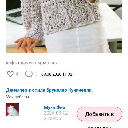
кофта
,
крючком
,
мотив
6
1
03.08.2026
11:32
Джемпер в стиле Брунелло Кучинелли.
Мои работы
Муза Фея
2026-08-02
Добавить в
21:24:55