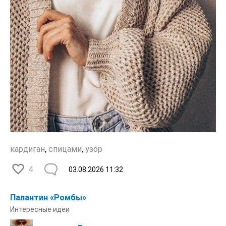
кардиган
,
спицами
,
узор
4
03.08.2026
11:32
Палантин «Ромбы»
Интересные идеи