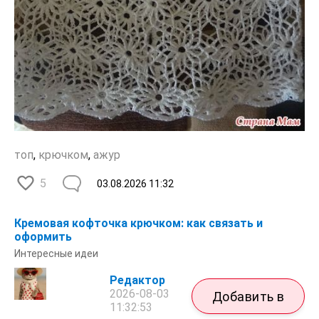
топ
,
крючком
,
ажур
5
03.08.2026
11:32
Кремовая кофточка крючком: как связать и
оформить
Интересные идеи
Редактор
2026-08-03
Добавить в
11:32:53