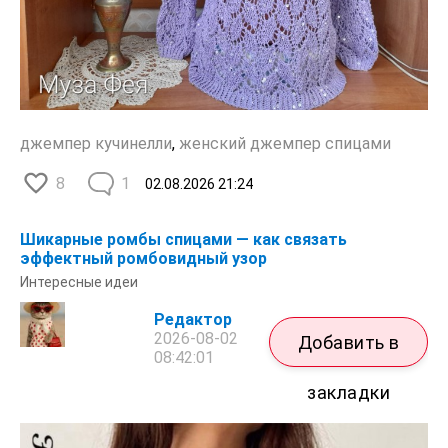
джемпер кучинелли
,
женский джемпер спицами
8
1
02.08.2026
21:24
Шикарные ромбы спицами — как связать
эффектный ромбовидный узор
Интересные идеи
Редактор
2026-08-02
Добавить в
08:42:01
закладки