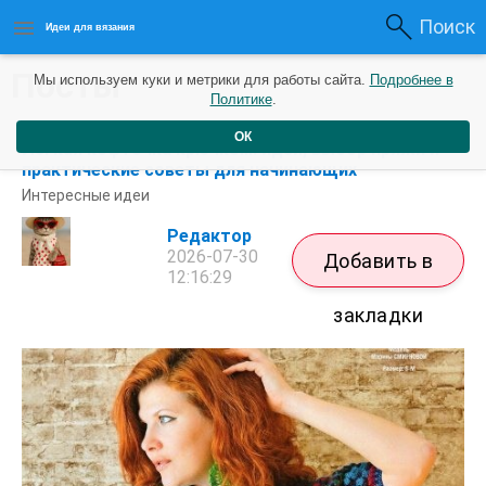
Поиск
Идеи для вязания
Посты
Мы используем куки и метрики для работы сайта.
Подробнее в
Политике
.
ОК
Лёгкая кофточка крючком: идеи, выбор пряжи и
практические советы для начинающих
Интересные идеи
Редактор
2026-07-30
Добавить в
12:16:29
закладки