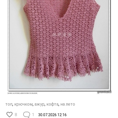
топ
,
крючком
,
ажур
,
кофта
,
на лето
8
1
30.07.2026
12:16