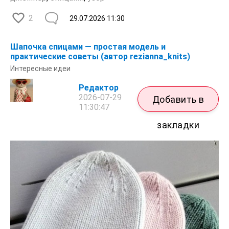
2
29.07.2026
11:30
Шапочка спицами — простая модель и
практические советы (автор rezianna_knits)
Интересные идеи
Редактор
2026-07-29
Добавить в
11:30:47
закладки