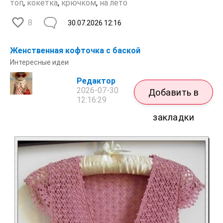
топ
,
кокетка
,
крючком
,
на лето
8
30.07.2026
12:16
Женственная кофточка с баской
Интересные идеи
Редактор
2026-07-30
Добавить в
12:16:29
закладки