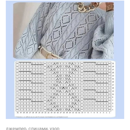
джемпер
,
спицами
,
узор