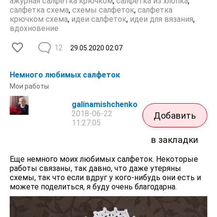
ажурная салфетка крючком
,
салфетка из хлопка
,
салфетка схема
,
схемы салфеток
,
салфетка
крючком схема
,
идеи салфеток
,
идеи для вязания
,
вдохновение
12
29.05.2020
02:07
Немного любимых салфеток
Мои работы
galinamishchenko
2018-06-22
Добавить
11:27:05
в закладки
Еще немного моих любимых салфеток. Некоторые
работы связаны, так давно, что даже утеряны
схемы, так что если вдруг у кого-нибудь они есть и
можете поделиться, я буду очень благодарна.