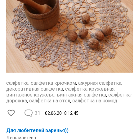
салфетка
,
салфетка крючком
,
ажурная салфетка
,
декоративная салфетка
,
салфетка кружевная
,
винтажное кружево
,
винтажная салфетка
,
салфетка-
дорожка
,
салфетка на стол
,
салфетка на комод
31
02.06.2018
12:45
Для любителей варенья))
День мастера