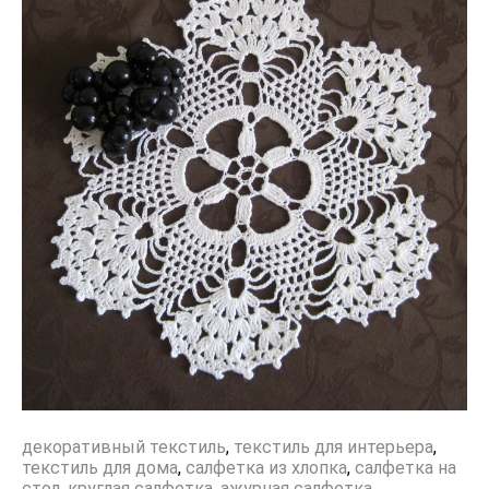
декоративный текстиль
,
текстиль для интерьера
,
текстиль для дома
,
салфетка из хлопка
,
салфетка на
стол
,
круглая салфетка
,
ажурная салфетка
,