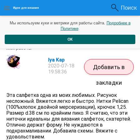
Поиск
Идеи для вязания
Мы используем куки и метрики для работы сайта.
Подробнее в
Политике
.
ОК
Салфетка
Мои работы
Iya Kap
2020-07-18
Добавить в
19:58:36
закладки
Эта салфетка одна из моих любимых. Рисунок
несложный. Вяжется легко и быстро. Нитки Pelican
(100%хлопок двойной мерсеризации), крючок 1,25.
Размер d.38 см по крайним пико. Я считаю, что эти
ниточки идеальны для вязания салфеток, скатертей.
Отлично держат форму. Не нуждаются в
подкрахмаливании. Добавила схемы. Вяжите с
удовольствием.