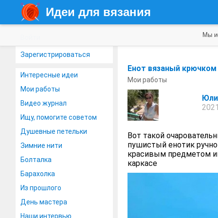
Идеи для вязания
Мы и
Войти
Зарегистрироваться
Енот вязаный крючком
Интересные идеи
Мои работы
Мои работы
Юли
Видео журнал
2021
Ищу, помогите советом
Душевные петельки
Вот такой очаровательн
пушистый енотик ручно
Зимние нити
красивым предметом ин
Болталка
каркасе
Барахолка
Из прошлого
День мастера
Наши интервью