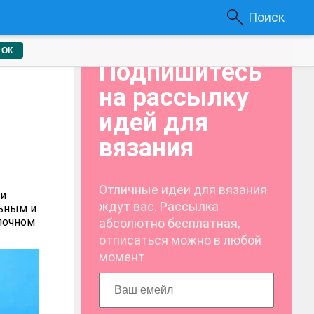
Поиск
ОК
Подпишитесь
на рассылку
идей для
вязания
Отличные идеи для вязания
 и
ждут вас. Рассылка
льным и
лочном
абсолютно бесплатная,
отписаться можно в любой
момент