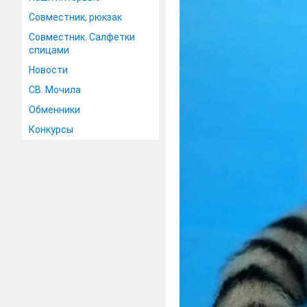
Совместник, рюкзак
Совместник. Салфетки
спицами
Новости
СВ. Мочила
Обменники
Конкурсы