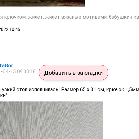
ая крючком
,
жилет
,
жилет вязаные мотивами
,
бабушкин к
2022
10:45
taGor
-04-15 09:30:18
Добавить в закладки
 узкий стол исполнилась! Размер 65 x 31 см, крючок 1,5мм
ки".