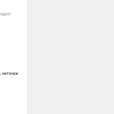
вадрат
, ниточки