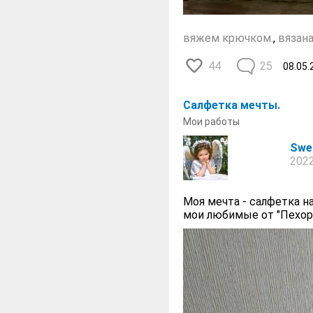
вяжем крючком.
,
вязан
44
25
08.05.
Салфетка мечты.
Мои работы
Swe
2022
Моя мечта - салфетка на
мои любимые от "Пехор