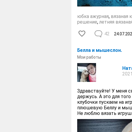
юбка ажурная
,
вязаная 
решение
,
летняя вязана
42
24.07.20
Белла и мышеслон.
Мои работы
Нат
2021
Здравствуйте! У меня с
держусь. А это для того
клубочки пускаем на иг
плюшевую Беллу и мыше
Не люблю вязать игруш