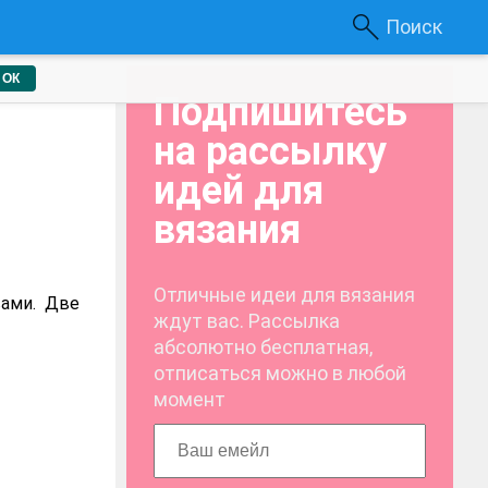
Поиск
ОК
Подпишитесь
на рассылку
идей для
вязания
Отличные идеи для вязания
вами. Две
ждут вас. Рассылка
абсолютно бесплатная,
отписаться можно в любой
момент