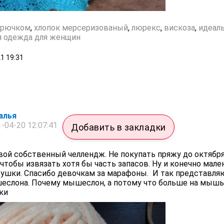
крючком
,
хлопок мерсеризованый
,
люрекс
,
вискоза
,
идеал
я одежда для женщин
21
19:31
алья
-04-20 12:07:41
Добавить в закладки
вой собственный челлендж. Не покупать пряжу до октября
 чтобы извязать хотя бы часть запасов. Ну и конечно мале
рушки. Спасибо девочкам за марафоны. И так представля
слона. Почему мышеслон, а потому что больше на мышь 
ки