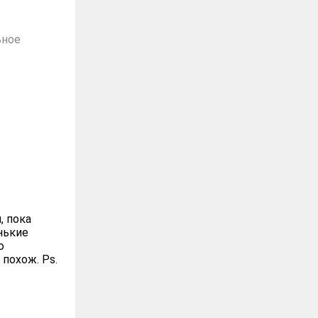
ьное
, пока
нькие
ю
похож. Ps.