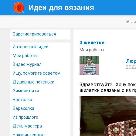
Идеи для вязания
Мы и
Войти
Зарегистрироваться
3 жилетки.
Интересные идеи
Мои работы
Мои работы
Люд
Видео журнал
2022
Ищу, помогите советом
Душевные петельки
Здравствуйте. Хочу пок
жилетки связаны с из пр
Зимние нити
Болталка
Барахолка
Из прошлого
День мастера
Наши интервью