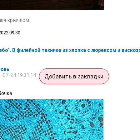
ная крючком
2022
09:30
бо". В филейной технике из хлопка с люрексом и вискоз
овь
-07-24 19:31:14
Добавить в закладки
бочка.