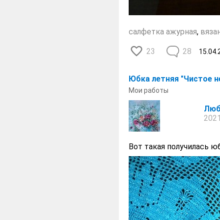
салфетка ажурная
,
вяза
23
28
15.04.
Юбка летняя "Чистое не
Мои работы
Люб
2021
Вот такая получилась ю