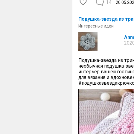
14
20.05.20
Подушка-звезда из три
Интересные идеи
Anna
2020
Подушка-звезда из трик
необычная подушка-зве
интерьер вашей гостино
для вязания и вдохнов
#подушказвездакрючко