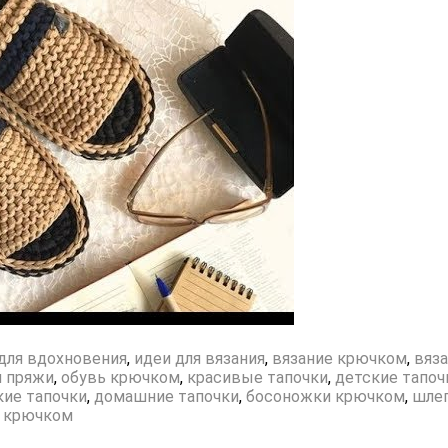
для вдохновения
,
идеи для вязания
,
вязание крючком
,
вяз
й пряжи
,
обувь крючком
,
красивые тапочки
,
детские тапоч
ие тапочки
,
домашние тапочки
,
босоножки крючком
,
шле
ь крючком