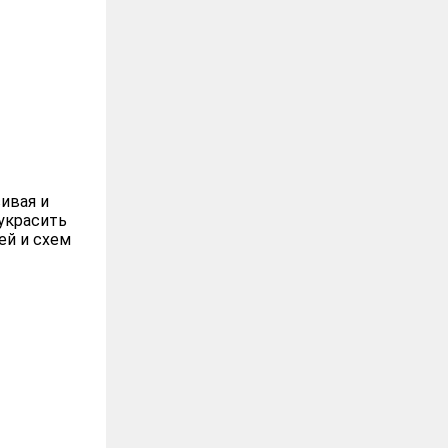
ивая и
украсить
ей и схем