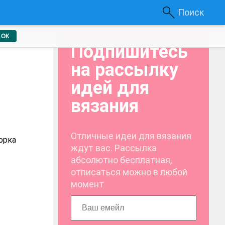
Поиск
ОК
Подпишитесь
на рассылку
идей для
вязания
Отличные идеи для вязания
орка
ждут вас. Рассылка
абсолютно бесплатная,
отписаться можно в любой
момент