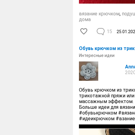
вязание крючком
,
поду
дома
15
25.01.20
​Обувь крючком из три
Интересные идеи
Anna
2020
Обувь крючком из трико
трикотажной пряжи или
массажным эффектом. Н
Больше идеи для вязани
#обувькрючком #вязан
#идеикрючком #взание