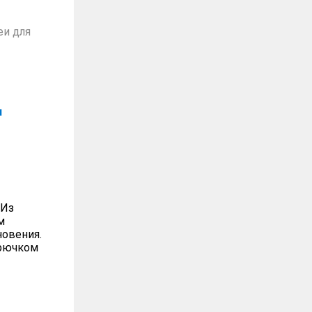
еи для
и
 Из
м
новения.
крючком