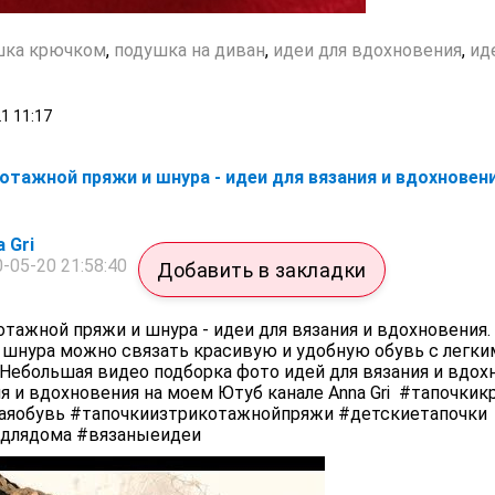
шка крючком
,
подушка на диван
,
идеи для вдохновения
,
ид
21
11:17
котажной пряжи и шнура - идеи для вязания и вдохновен
 Gri
-05-20 21:58:40
Добавить в закладки
тажной пряжи и шнура - идеи для вязания и вдохновения.
 шнура можно связать красивую и удобную обувь с легки
ебольшая видео подборка фото идей для вязания и вдох
я и вдохновения на моем Ютуб канале Anna Gri #тапочки
аяобувь #тапочкиизтрикотажнойпряжи #детскиетапочки
длядома #вязаныеидеи