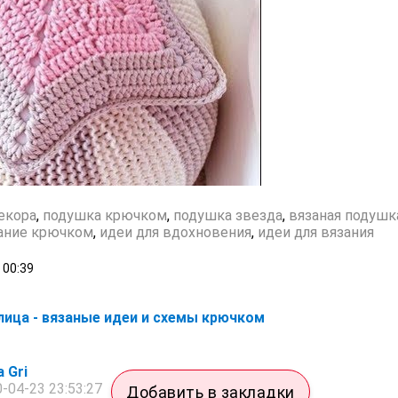
екора
,
подушка крючком
,
подушка звезда
,
вязаная подушк
ание крючком
,
идеи для вдохновения
,
идеи для вязания
00:39
ица - вязаные идеи и схемы крючком
 Gri
-04-23 23:53:27
Добавить в закладки