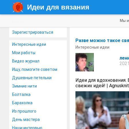
Идеи для вязания
Мы и
Войти
Зарегистрироваться
Разве можно такое свя
Интересные идеи
Интересные идеи
Мои работы
лен
Видео журнал
2021
Ищу, помогите советом
Душевные петельки
Идеи для вдохновения. 
свежих идей! | Agnuskni
Зимние нити
Болталка
Барахолка
Из прошлого
День мастера
Наши интервью