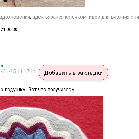
 вдохновения
,
идеи вязания крючком
,
идеи для вязания сп
021
06:30
ga
-01-25 11:17:14
Добавить в закладки
 подушку. Вот что получилось.