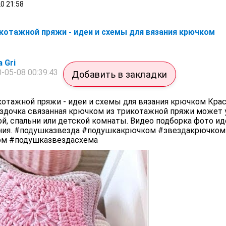
20
21:58
котажной пряжи - идеи и схемы для вязания крючком
 Gri
-05-08 00:39:43
Добавить в закладки
отажной пряжи - идеи и схемы для вязания крючком Крас
здочка связанная крючком из трикотажной пряжи может 
й, спальни или детской комнаты. Видео подборка фото ид
ения. #подушказвезда #подушкакрючком #звездакрючком
м #подушказвездасхема