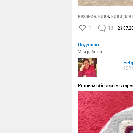
вязание
,
идеи
,
идеи для
1
18
23.07.2
Подушка
Мои работы
Hel
2021
Решила обновить старую