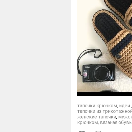
тапочки крючком
,
идеи 
тапочки из трикотажно
женские тапочки
,
мужск
крючком
,
вязаная обув