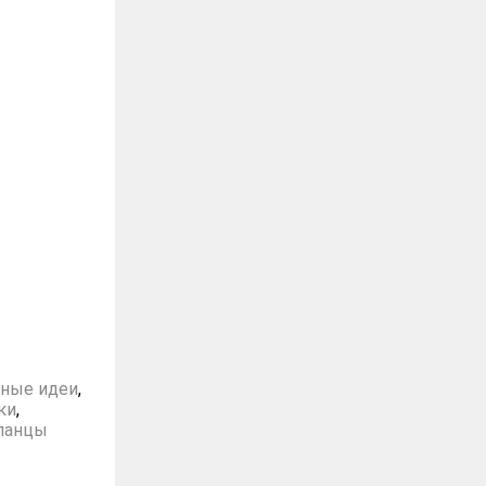
аные идеи
,
ки
,
панцы