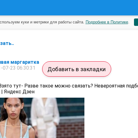
спользуем куки и метрики для работы сайта.
Подробнее в Политике
.
зать..
ивая маргаритка
-07-23 06:30:31
Добавить в закладки
Взято тут- Разве такое можно связать? Невероятная подб
t | Яндекс Дзен