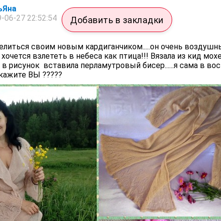
ьЯна
-06-27 22:52:54
Добавить в закладки
делиться своим новым кардиганчиком.....он очень воздушн
м хочется взлететь в небеса как птица!!! Вязала из кид мохер
в рисунок вставила перламутровый бисер......я сама в вос
 скажите ВЫ ?????