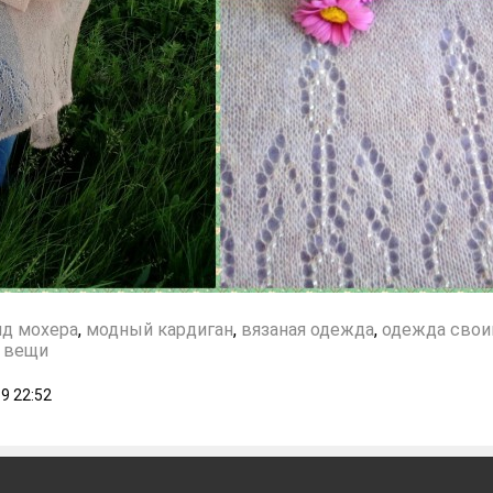
ид мохера
,
модный кардиган
,
вязаная одежда
,
одежда свои
 вещи
19
22:52