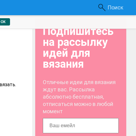
Поиск
ОК
Подпишитесь
на рассылку
идей для
вязания
Отличные идеи для вязания
вязать.
ждут вас. Рассылка
абсолютно бесплатная,
отписаться можно в любой
момент