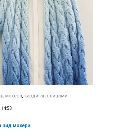
ид мохера
,
кардиган спицами
14:53
з кид мохера