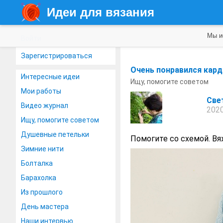
Идеи для вязания
Мы и
Войти
Зарегистрироваться
Очень понравился кард
Интересные идеи
Ищу, помогите советом
Мои работы
Све
Видео журнал
2020
Ищу, помогите советом
Душевные петельки
Помогите со схемой. Вяж
Зимние нити
Болталка
Барахолка
Из прошлого
День мастера
Наши интервью