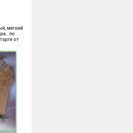
ый, мягкий
а....по
торге от