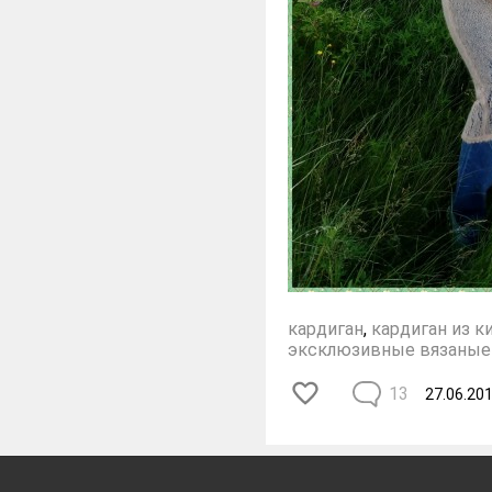
кардиган
,
кардиган из к
эксклюзивные вязаные
13
27.06.20