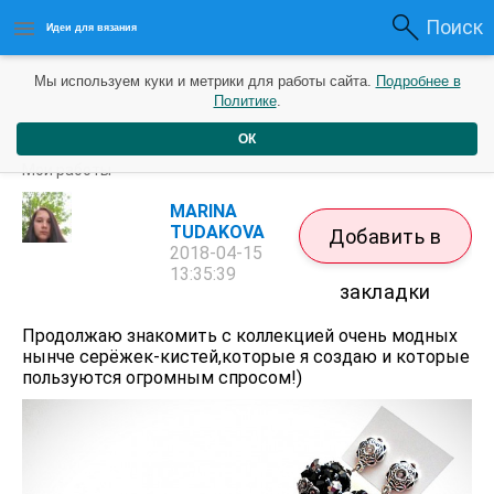
Поиск
Идеи для вязания
Мы используем куки и метрики для работы сайта.
Подробнее в
Политике
.
ОК
Бижутерия. Серьги-кисти.Часть 2 .
Мои работы
MARINA
TUDAKOVA
Добавить в
2018-04-15
13:35:39
закладки
Продолжаю знакомить с коллекцией очень модных
нынче серёжек-кистей,которые я создаю и которые
пользуются огромным спросом!)