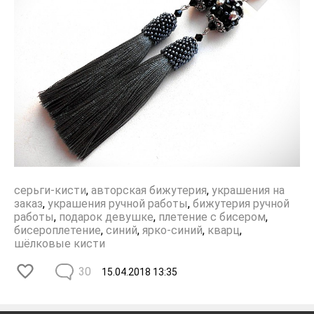
серьги-кисти
,
авторская бижутерия
,
украшения на
заказ
,
украшения ручной работы
,
бижутерия ручной
работы
,
подарок девушке
,
плетение с бисером
,
бисероплетение
,
синий
,
ярко-синий
,
кварц
,
шёлковые кисти
30
15.04.2018
13:35