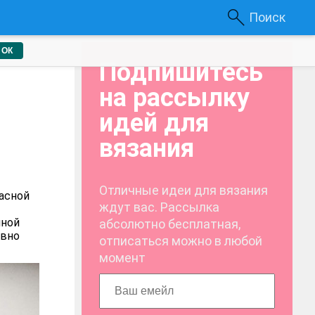
Поиск
ОК
Подпишитесь
на рассылку
идей для
вязания
Отличные идеи для вязания
расной
ждут вас. Рассылка
нной
абсолютно бесплатная,
овно
отписаться можно в любой
момент