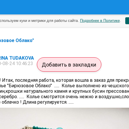
спользуем куки и метрики для работы сайта.
Подробнее в Политике
.
юзовое Облако"
INA TUDAKOVA
-08-24 10:46:23
Добавить в закладки
 Итак, последняя работа, которая вошла в заказ для прек
ье "Бирюзовое Облако" ...... Колье выполнено из чешского
ин,крошки натурального камня и крупных бусин прессова
ребро. ...... Колье смотрится очень нежно и воздушно,сл
блачко ! Длина регулируется. ......