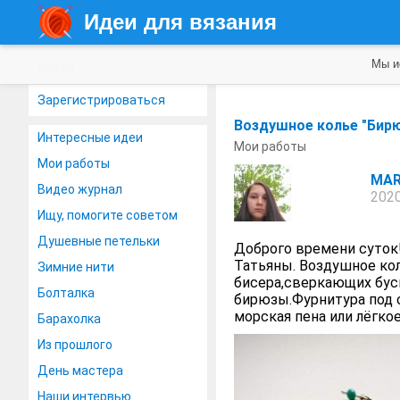
Идеи для вязания
Мы и
Войти
Зарегистрироваться
Воздушное колье "Бир
Интересные идеи
Мои работы
Мои работы
MAR
Видео журнал
2020
Ищу, помогите советом
Душевные петельки
Доброго времени суток!
Татьяны. Воздушное кол
Зимние нити
бисера,сверкающих бус
Болталка
бирюзы.Фурнитура под се
морская пена или лёгкое о
Барахолка
Из прошлого
День мастера
Наши интервью