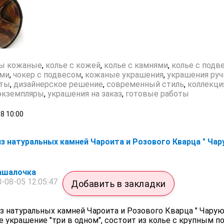
ы кожаные
,
колье с кожей
,
колье с камнями
,
колье с подв
ями
,
чокер с подвесом
,
кожаные украшения
,
украшения руч
оты
,
дизайнерское решение
,
современный стиль
,
коллекци
экземпляры
,
украшения на заказ
,
готовые работы
18
10:00
 из натуральных камней Чароита и Розового Кварца " Ча
ашалочка
-08-05 12:05:47
Добавить в закладки
из натуральных камней Чароита и Розового Кварца " Чарую
 украшение "три в одном", состоит из колье с крупным п