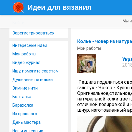
Идеи для вязания
Мы и
Войти
Зарегистрироваться
Колье - чокер из нату
Интересные идеи
Мои работы
Мои работы
Укр
Видео журнал
2018
Ищу, помогите советом
Душевные петельки
Решила поделиться свое
галстук - Чокер - Куло
Зимние нити
Оригинальное,стильное,
Болталка
натуральной кожи цвета
отличной полировкой и
Барахолка
шнур, изготовленный вру
Из прошлого
День мастера
Наши интервью