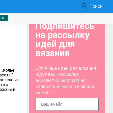
Поиск
ОК
Подпишитесь
на рассылку
идей для
вязания
Отличные идеи для вязания
1.Колье
ждут вас. Рассылка
сота ".
овлено из
абсолютно бесплатная,
та с
отписаться можно в любой
 кожаный
момент