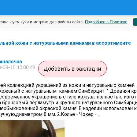
спользуем куки и метрики для работы сайта.
Подробнее в Политике
.
ральной кожи с натуральными камнями в ассортименте
ашалочка
-08-10 10:00:49
Добавить в закладки
й коллекцией украшений из кожи и натуральных камней. 
н кожаный с натуральным камнем Симбирцит " Древняя кра
современное украшение в стиле кэжуал, полностью изгот
 бронзовый перламутр и крупного натурального Симбирци
 необыкновенной окраской камня. В изделии использован
чную,диаметром 8 мм. 2.Колье - Чокер - ...