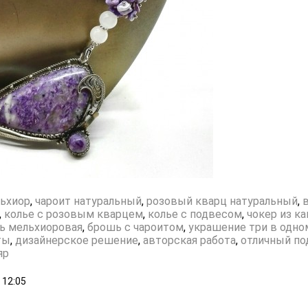
ьхиор
,
чароит натуральный
,
розовый кварц натуральный
,
,
колье с розовым кварцем
,
колье с подвесом
,
чокер из к
ь мельхиоровая
,
брошь с чароитом
,
украшение три в одно
ты
,
дизайнерское решение
,
авторская работа
,
отличный по
яр
12:05