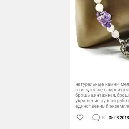
натуральные камни
,
мел
стиль
,
колье с чароитом
брошь винтажная
,
брош
украшение ручной рабо
единственный экземпл
8
05.08.2018