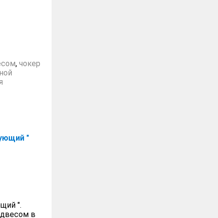
есом
,
чокер
ной
я
рующий "
щий ".
одвесом в