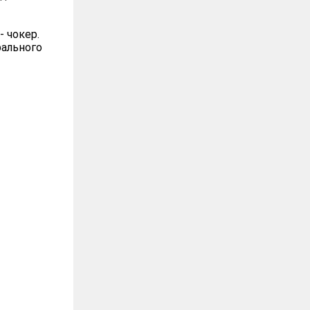
 чокер.
рального