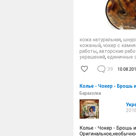
кожа натуральная
,
шнур
кожаный
,
чокер с камн
работы
,
авторские раб
украшений
,
единичные 
39
10.08.20
Колье - Чокер - Брошь
Барахолка
Укр
2018
Колье - Чокер - Брошь 
Оригинальное,необычное