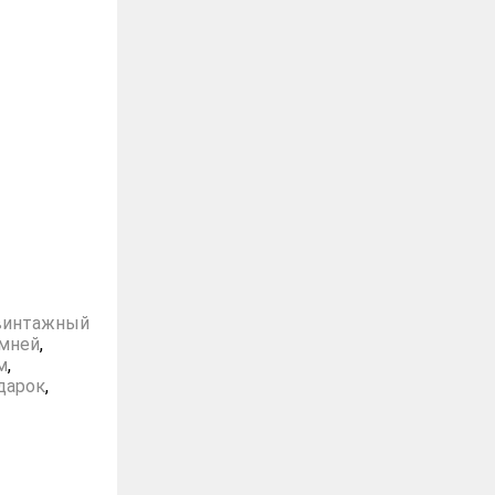
винтажный
амней
,
м
,
дарок
,