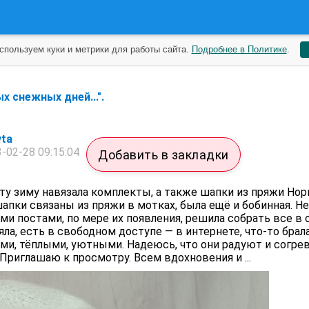
спользуем куки и метрики для работы сайта.
Подробнее в Политике
.
х снежных дней...".
yta
-02-28 09:15:04
Добавить в закладки
ту зиму навязала комплекты, а также шапки из пряжи Норк
шапки связаны из пряжи в мотках, была ещё и бобинная. Не
 постами, по мере их появления, решила собрать все в 
ла, есть в свободном доступе — в интернете, что-то брала
ми, тёплыми, уютными. Надеюсь, что они радуют и согре
 Приглашаю к просмотру. Всем вдохновения и ...