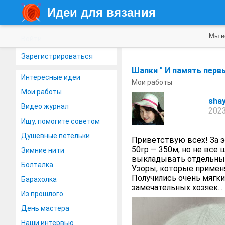
Идеи для вязания
Мы и
Войти
Зарегистрироваться
Шапки " И память первы
Интересные идеи
Мои работы
Мои работы
sha
Видео журнал
2023
Ищу, помогите советом
Душевные петельки
Приветствую всех! За э
50гр — 350м, но не все 
Зимние нити
выкладывать отдельными
Болталка
Узоры, которые применя
Получились очень мягки
Барахолка
замечательных хозяек...
Из прошлого
День мастера
Наши интервью