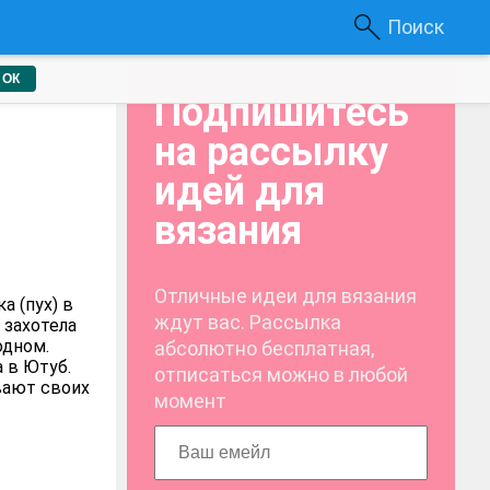
Поиск
ОК
Подпишитесь
на рассылку
идей для
вязания
Отличные идеи для вязания
а (пух) в
ждут вас. Рассылка
 захотела
одном.
абсолютно бесплатная,
 в Ютуб.
отписаться можно в любой
вают своих
момент