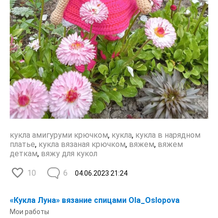
кукла амигуруми крючком
,
кукла
,
кукла в нарядном
платье
,
кукла вязаная крючком
,
вяжем
,
вяжем
деткам
,
вяжу для кукол
10
6
04.06.2023
21:24
«Кукла Луна» вязание спицами Ola_Oslopova
Мои работы