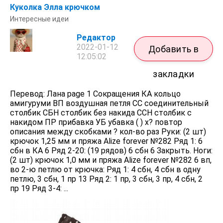
Куколка Элла крючком
Интересные идеи
Редактор
2022-01-12
Добавить в
12:05:02
закладки
Перевод: Лана page 1 Сокращения КА кольцо
амигуруми ВП воздушная петля СС соединительный
столбик СБН столбик без накида ССН столбик с
накидом ПР прибавка УБ убавка ( ) х? повтор
описания между скобками ? кол-во раз Руки: (2 шт)
крючок 1,25 мм и пряжа Alize forever №282 Ряд 1: 6
сбн в КА 6 Ряд 2-20: (19 рядов) 6 сбн 6 Закрыть. Ноги:
(2 шт) крючок 1,0 мм и пряжа Alize forever №282 6 вп,
во 2-ю петлю от крючка: Ряд 1: 4 сбн, 4 сбн в одну
петлю, 3 сбн, 1 пр 13 Ряд 2: 1 пр, 3 сбн, 3 пр, 4 сбн, 2
пр 19 Ряд 3-4: ...