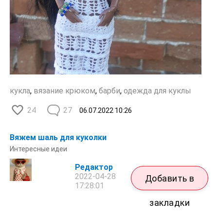
кукла
,
вязание крюком
,
барби
,
одежда для куклы
24
27
06.07.2022
10:26
Вяжем шаль для куколки
Интересные идеи
Редактор
2022-04-28
Добавить в
17:28:01
закладки