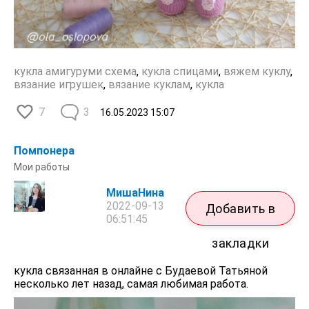
кукла амигуруми схема
,
кукла спицами
,
вяжем куклу
,
вязание игрушек
,
вязание куклам
,
кукла
7
3
16.05.2023
15:07
Помпонера
Мои работы
МишаНина
2022-09-13
Добавить в
06:51:45
закладки
кукла связанная в онлайне с Будаевой Татьяной
несколько лет назад, самая любимая работа.