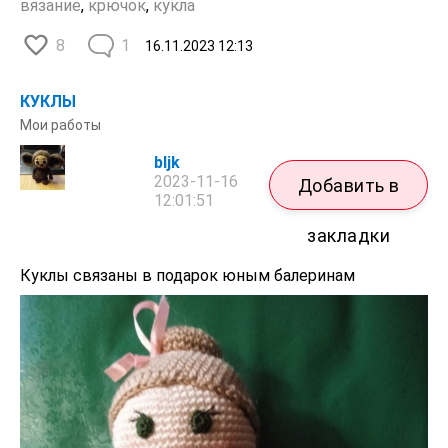
вязание
,
крючок
,
кукла
8
1
16.11.2023
12:13
КУКЛЫ
Мои работы
bljk
2023-11-16
Добавить в
12:01:51
закладки
Куклы связаны в подарок юным балеринам