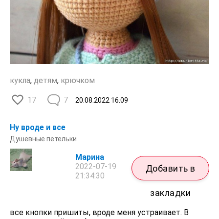
кукла
,
детям
,
крючком
17
7
20.08.2022
16:09
Ну вроде и все
Душевные петельки
Марина
2022-07-19
Добавить в
21:34:30
закладки
все кнопки пришиты, вроде меня устраивает. В