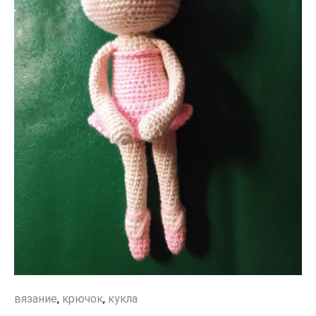
вязание
,
крючок
,
кукла