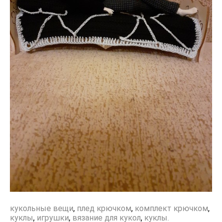
кукольные вещи
,
плед крючком
,
комплект крючком
,
куклы
,
игрушки
,
вязание для кукол
,
куклы.