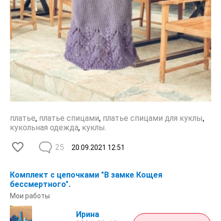
платье
,
платье спицами
,
платье спицами для куклы
,
кукольная одежда
,
куклы.
25
20.09.2021
12:51
Комплект с цепочками "В замке Кощея
бессмертного".
Мои работы
Ирина