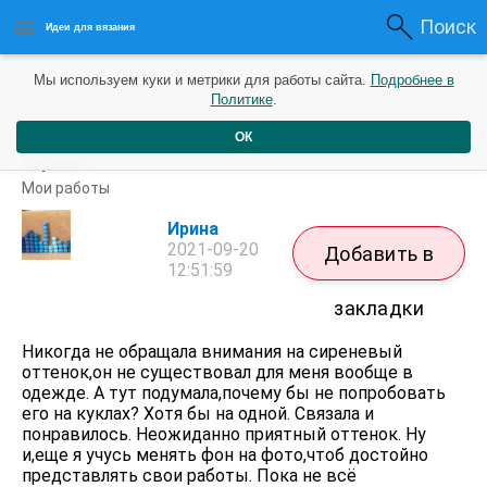
Поиск
Идеи для вязания
Мы используем куки и метрики для работы сайта.
Подробнее в
Политике
.
ОК
Сиреневое платье для куклы в стиле бохо. "Облако
сирени".
Мои работы
Ирина
2021-09-20
Добавить в
12:51:59
закладки
Никогда не обращала внимания на сиреневый
оттенок,он не существовал для меня вообще в
одежде. А тут подумала,почему бы не попробовать
его на куклах? Хотя бы на одной. Связала и
понравилось. Неожиданно приятный оттенок. Ну
и,еще я учусь менять фон на фото,чтоб достойно
представлять свои работы. Пока не всё