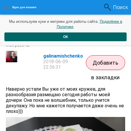
Поиск
Идеи для вязания
Мы используем куки и метрики для работы сайта.
Подробнее в
Политике
.
ОК
Декупаж
Мои работы
galinamishchenko
2018-06-09
Добавить
22:36:31
в закладки
Наверно устали Вы уже от моих кружев, для
разнообразия размещаю сегодня работы моей
дочери. Она пока не волшебник, только учится
декупажу. Но мне кажется получается даже очень не
плохо)))