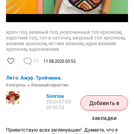
кроп-топ
,
вязаный топ
,
укороченный топ крючком
,
короткий топ
,
топ в сеточку
,
ажурный топ крючком
,
вязание крючком
,
летнее вязание
,
идеи вязания
крючком
,
вдохновение
11
11.08.2020
00:55
Лето. Ажур. Тройчанка.
Конкурсы
→
Вязаный карантин
Sonrisa
2020-07-09
Добавить в
20:36:24
закладки
Приветствую всех заглянувших! Думаете, что я