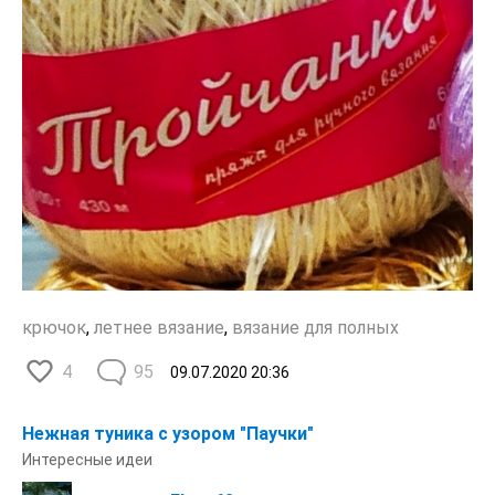
крючок
,
летнее вязание
,
вязание для полных
4
95
09.07.2020
20:36
Нежная туника с узором "Паучки"
Интересные идеи