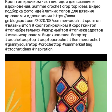
Кроп топ крючком - летние идеи для вязания и
вдохновения. Summer crochet crop top ideas Видео
подборка фото идей летних топов для вязания
крючком и вдохновения. https://anna-
gri.blogspot.com/2020/08/summer-croch... #кроптоп
#вязаныйтоп #кроптопкрючком #короткийтоп
#топнабретельках #ажурныйтоп #топизквадратов
#вязаниекрючком #вдохновение #croptop
#crochetcroptop #croptopcrochet #Summercrochet
#grannysquaretop #crochettop #summerknitting
#crochetideas #inspiration