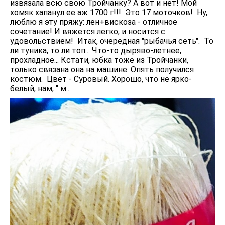
извязала всю свою Тройчанку? А вот и нет! Мой
хомяк хапанул ее аж 1700 г!!! Это 17 моточков! Ну,
люблю я эту пряжу: лен+вискоза - отличное
сочетание! И вяжется легко, и носится с
удовольствием! Итак, очередная "рыбачья сеть". То
ли туника, то ли топ... Что-то дыряво-летнее,
прохладное... Кстати, юбка тоже из Тройчанки,
только связана она на машине. Опять получился
костюм. Цвет - Суровый. Хорошо, что не ярко-
белый, нам, " м...