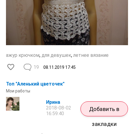
ажур крючком
,
для девушек
,
летнее вязание
19
08.11.2019
17:45
Топ "Аленький цветочек"
Мои работы
Ирина
2018-08-02
Добавить в
16:59:40
закладки