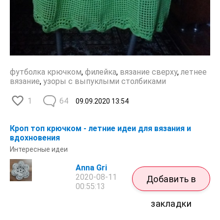
футболка крючком
,
филейка
,
вязание сверху
,
летнее
вязание
,
узоры с выпуклыми столбиками
1
64
09.09.2020
13:54
​Кроп топ крючком - летние идеи для вязания и
вдохновения
Интересные идеи
Anna Gri
2020-08-11
Добавить в
00:55:13
закладки