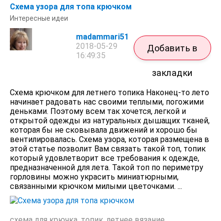
Схема узора для топа крючком
Интересные идеи
madammari51
2018-05-29
Добавить в
16:49:35
закладки
Схема крючком для летнего топика Наконец-то лето
начинает радовать нас своими теплыми, погожими
деньками. Поэтому всем так хочется, легкой и
открытой одежды из натуральных дышащих тканей,
которая бы не сковывала движений и хорошо бы
вентилировалась. Схема узора, которая размещена в
этой статье позволит Вам связать такой топ, топик
который удовлетворит все требования к одежде,
предназначенной для лета. Такой топ по периметру
горловины можно украсить миниатюрными,
связанными крючком милыми цветочками. ...
схема для крючка
,
топик
,
летнее вязание