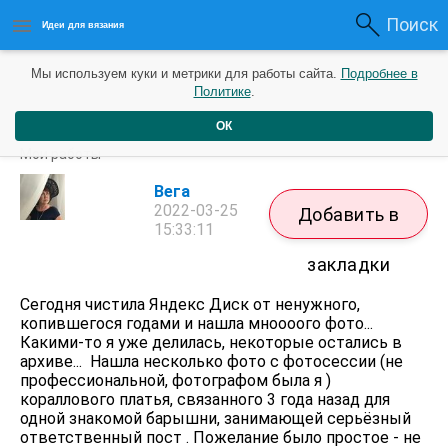
Поиск
Идеи для вязания
Мы используем куки и метрики для работы сайта.
Подробнее в
Политике
.
ОК
ПЛАТЬЕ КОРАЛЛ, 2 в 1
Мои работы
Вега
2022-03-25
Добавить в
15:33:11
закладки
Сегодня чистила Яндекс Диск от ненужного,
копившегося годами и нашла мноооого фото...
Какими-то я уже делилась, некоторые остались в
архиве... Нашла несколько фото с фотосессии (не
профессиональной, фотографом была я )
кораллового платья, связанного 3 года назад для
одной знакомой барышни, занимающей серьёзный
ответственный пост . Пожелание было простое - не