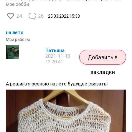
моё хобби
24
26
25.03.2022
15:33
на лето
Мои работы
Татьяна
2021-11-10
Добавить в
12:20:41
закладки
А решила я осенью на лето будущее связать!