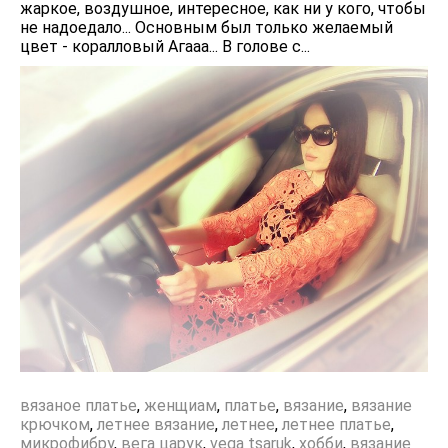
жаркое, воздушное, интересное, как ни у кого, чтобы
не надоедало... Основным был только желаемый
цвет - коралловый Агааа... В голове с...
вязаное платье
,
женщиам
,
платье
,
вязание
,
вязание
крючком
,
летнее вязание
,
летнее
,
летнее платье
,
микрофибру
,
вега царук
,
vega tsaruk
,
хобби
,
вязание