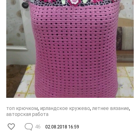
топ крючком
,
ирландское кружево
,
летнее вязание
,
авторская работа
46
02.08.2018
16:59