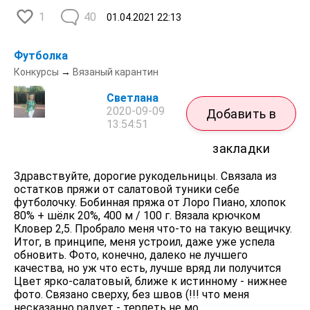
1
40
01.04.2021
22:13
Футболка
Конкурсы
→
Вязаный карантин
Светлана
2020-09-09
Добавить в
13:54:51
закладки
Здравствуйте, дорогие рукодельницы. Связала из
остатков пряжи от салатовой туники себе
футболочку. Бобинная пряжа от Лоро Пиано, хлопок
80% + шёлк 20%, 400 м / 100 г. Вязала крючком
Кловер 2,5. Пробрало меня что-то на такую вещичку.
Итог, в принципе, меня устроил, даже уже успела
обновить. Фото, конечно, далеко не лучшего
качества, но уж что есть, лучше вряд ли получится
Цвет ярко-салатовый, ближе к истинному - нижнее
фото. Связано сверху, без швов (!!! что меня
несказанно радует - терпеть не мо...