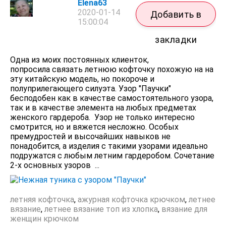
Elena63
2020-01-14
Добавить в
15:00:04
закладки
Одна из моих постоянных клиенток,
попросила связать летнюю кофточку похожую на на
эту китайскую модель, но покороче и
полуприлегающего силуэта. Узор "Паучки"
бесподобен как в качестве самостоятельного узора,
так и в качестве элемента на любых предметах
женского гардероба. Узор не только интересно
смотрится, но и вяжется несложно. Особых
премудростей и высочайших навыков не
понадобится, а изделия с такими узорами идеально
подружатся с любым летним гардеробом. Сочетание
2-х основных узоров ...
летняя кофточка
,
ажурная кофточка крючком
,
летнее
вязание
,
летнее вязание топ из хлопка
,
вязание для
женщин крючком