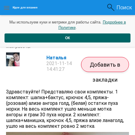
Поиск
Идеи для вязания
Мы используем куки и метрики для работы сайта.
Подробнее в
Политике
.
ОК
Комплекты: шапка +
Мои работы
Наталья
2021-11-14
Добавить в
14:41:27
закладки
Здравствуйте! Представляю свои комплекты. 1
комплект: шапка+бактус, крючок 4,5, пряжа-
(розовая) ализе ангора голд, (белая) остатки пуха
норки. На весь комплект ушло меньше мотка
ангоры и грам 30 пуха норки. 2 комплект:
шапка+манишка, крючок 4,5, пряжа ализе ланаголд,
ушло на весь комплект ровно 2 мотка.