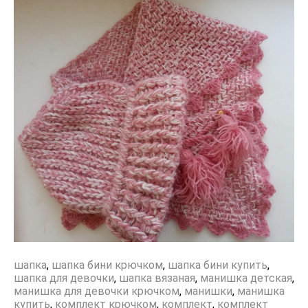
шапка
,
шапка бини крючком
,
шапка бини купить
,
шапка для девочки
,
шапка вязаная
,
манишка детская
,
манишка для девочки крючком
,
манишки
,
манишка
купить
,
комплект крючком
,
комплект
,
комплект