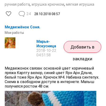
ручная работа
,
игрушка крючком
,
мягкая игрушка
24
28.10.2018
08:57
Медвежёнок Соня.
Мои работы
Марья-
Искусница
Добавить в
2018-10-22
04:51:58
закладки
Медвежонок связан: основной цвет коричневый
пряжа Карпту велюр, синий цвет Ярн Арн Дльче,
белый тоже Ярн Арн. Крючок №4. Набивка синтепух.
Схема в свободном доступе в интернете. Малыш
получился ростом 48 см.