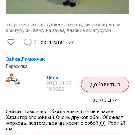
игрушки
,
енот
,
игрушка крючком
,
мягкая игрушка
,
амигуруми
,
вяжу на заказ
,
вязание амигуруми
7
23.11.2018
18:27
Зайка Лимончик
Барахолка
Лёля
2018-11-22
Добавить в
15:30:23
закладки
Зайчик Лимончик. Обаятельный, нежный зайка.
Характер спокойный. Очень дружелюбен. Обожает
морковь, поэтому всегда носит с собой )))). Рост 23
см.