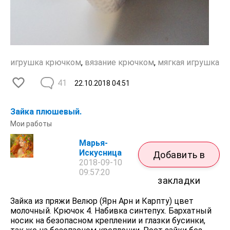
игрушка крючком
,
вязание крючком
,
мягкая игрушка
41
22.10.2018
04:51
Зайка плюшевый.
Мои работы
Марья-
Искусница
Добавить в
2018-09-10
09:57:20
закладки
Зайка из пряжи Велюр (Ярн Арн и Карпту) цвет
молочный. Крючок 4. Набивка синтепух. Бархатный
носик на безопасном креплении и глазки бусинки,