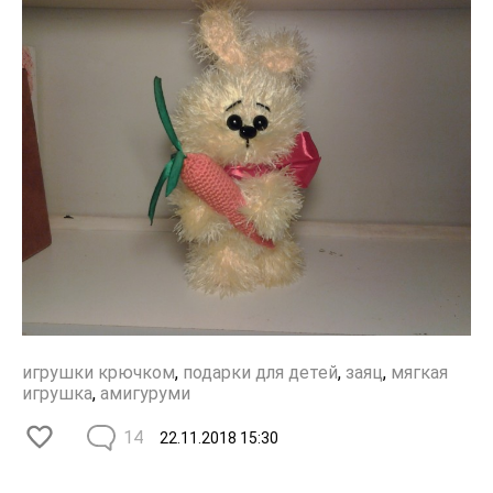
игрушки крючком
,
подарки для детей
,
заяц
,
мягкая
игрушка
,
амигуруми
14
22.11.2018
15:30