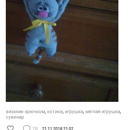
вязание крючком
,
котики
,
игрушка
,
мягкая игрушка
,
сувенир
28
21.11.2018
21:02