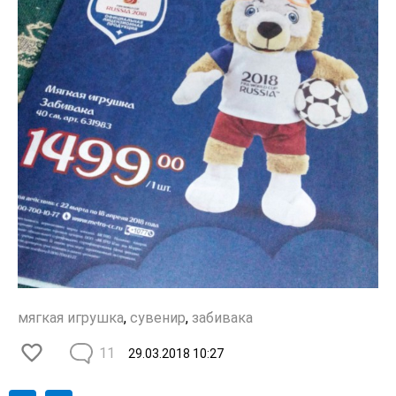
мягкая игрушка
,
сувенир
,
забивака
11
29.03.2018
10:27