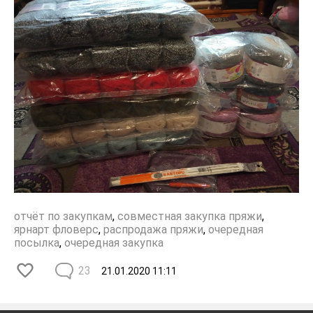
отчёт по закупкам
,
совместная закупка пряжи
,
ярнарт фловерс
,
распродажа пряжи
,
очередная
посылка
,
очередная закупка
23
21.01.2020
11:11