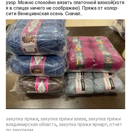
узор. Можно спокойно вязать платочной вязкой(хотя
я в спицах ничего не соображаю). Пряжа от колор-
сити Венецианская осень. Сначал...
закупка пряжи
,
закупка пряжи ализе
,
закупка пряжи
владимирская область
,
закупка пряжи ярнарт
,
отчёт
по закупкам