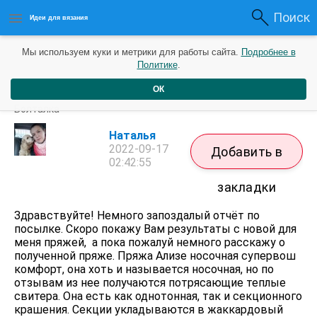
Поиск
Идеи для вязания
Мы используем куки и метрики для работы сайта.
Подробнее в
Политике
.
ОК
Запоздалый отчёт по посылке.
Болталка
Наталья
2022-09-17
Добавить в
02:42:55
закладки
Здравствуйте! Немного запоздалый отчёт по
посылке. Скоро покажу Вам результаты с новой для
меня пряжей, а пока пожалуй немного расскажу о
полученной пряже. Пряжа Ализе носочная супервош
комфорт, она хоть и называется носочная, но по
отзывам из нее получаются потрясающие теплые
свитера. Она есть как однотонная, так и секционного
крашения. Секции укладываются в жаккардовый