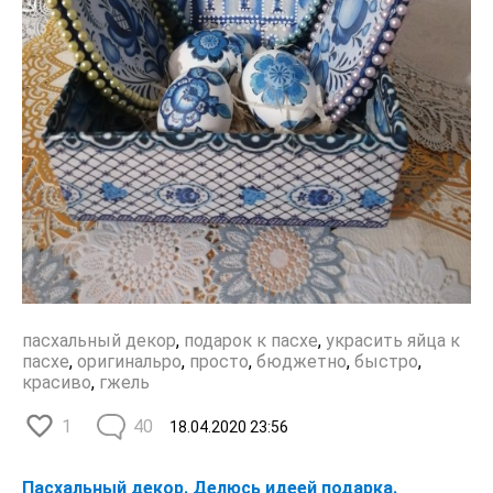
пасхальный декор
,
подарок к пасхе
,
украсить яйца к
пасхе
,
оригинальро
,
просто
,
бюджетно
,
быстро
,
красиво
,
гжель
1
40
18.04.2020
23:56
Пасхальный декор. Делюсь идеей подарка.