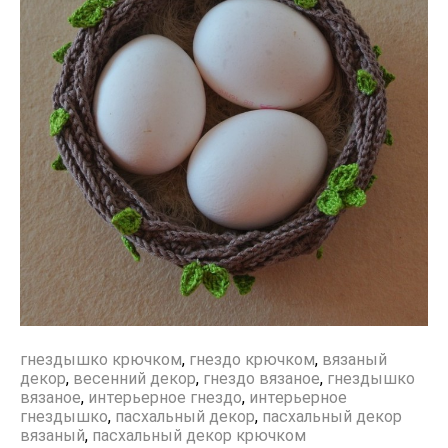
гнездышко крючком
,
гнездо крючком
,
вязаный
декор
,
весенний декор
,
гнездо вязаное
,
гнездышко
вязаное
,
интерьерное гнездо
,
интерьерное
гнездышко
,
пасхальный декор
,
пасхальный декор
вязаный
,
пасхальный декор крючком