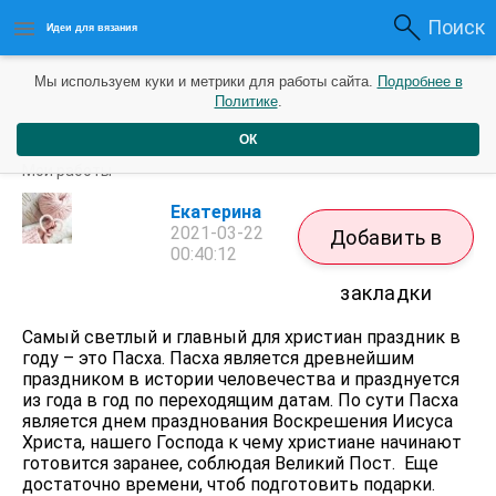
Поиск
Идеи для вязания
Мы используем куки и метрики для работы сайта.
Подробнее в
Политике
.
ОК
Пасхальные подвески своими руками.
Мои работы
Екатерина
2021-03-22
Добавить в
00:40:12
закладки
Самый светлый и главный для христиан праздник в
году – это Пасха. Пасха является древнейшим
праздником в истории человечества и празднуется
из года в год по переходящим датам. По сути Пасха
является днем празднования Воскрешения Иисуса
Христа, нашего Господа к чему христиане начинают
готовится заранее, соблюдая Великий Пост. Еще
достаточно времени, чтоб подготовить подарки.