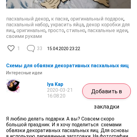
пасхальный декор
,
к пасхе
,
оригинальный подарок
,
пасхальный набор
,
украсить яйца
,
декор коробки для
яиц
,
оригинально
,
просто
,
стильно
,
пасхальные идеи
,
своими руками
1
33
15.04.2020
23:22
Схемы для обвязки декоративных пасхальных яиц
Интересные идеи
Iya Kap
2020-03-21
Добавить в
16:08:20
закладки
Я люблю делать подарки. А вы? Совсем скоро
большой праздник. И я хочу поделиться схемами
обвязки декоративных пасхальных яиц. Для основы
я использую деревянные заготовки. На фотографии