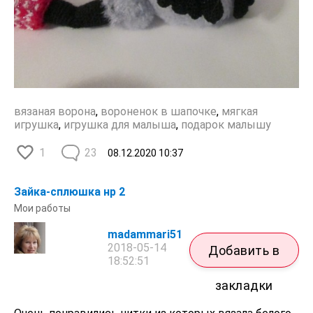
вязаная ворона
,
вороненок в шапочке
,
мягкая
игрушка
,
игрушка для малыша
,
подарок малышу
1
23
08.12.2020
10:37
Зайка-сплюшка нр 2
Мои работы
madammari51
2018-05-14
Добавить в
18:52:51
закладки