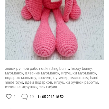
зайки ручной работы
,
knitting bunny
,
happy bunny
,
мурманск
,
вязание мурманск
,
игрушки мурманск
,
подарок малышу
,
souvenir
,
сувенир
,
малышам
,
hand
made toys
,
идеи подарков
,
игрушки ручной работы
,
вязаные игрушки
,
тактифил
1
19
14.05.2018
18:52