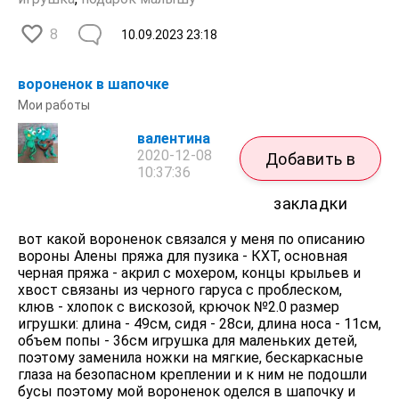
8
10.09.2023
23:18
вороненок в шапочке
Мои работы
валентина
2020-12-08
Добавить в
10:37:36
закладки
вот какой вороненок связался у меня по описанию
вороны Алены пряжа для пузика - КХТ, основная
черная пряжа - акрил с мохером, концы крыльев и
хвост связаны из черного гаруса с проблеском,
клюв - хлопок с вискозой, крючок №2.0 размер
игрушки: длина - 49см, сидя - 28си, длина носа - 11см,
объем попы - 36см игрушка для маленьких детей,
поэтому заменила ножки на мягкие, бескаркасные
глаза на безопасном креплении и к ним не подошли
бусы поэтому мой вороненок оделся в шапочку и