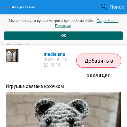
Поиск
Идеи для вязания
Мы используем куки и метрики для работы сайта.
Подробнее в
Политике
.
ОК
Маленький медвежонок в коллекцию
Мои работы
medialena
2023-09-10
Добавить в
23:18:19
закладки
Игрушка связана крючком