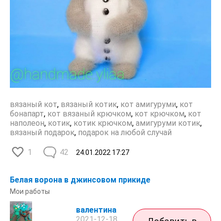
вязаный кот
,
вязаный котик
,
кот амигуруми
,
кот
бонапарт
,
кот вязаный крючком
,
кот крючком
,
кот
наполеон
,
котик
,
котик крючком
,
амигуруми котик
,
вязаный подарок
,
подарок на любой случай
1
42
24.01.2022
17:27
Белая ворона в джинсовом прикиде
Мои работы
валентина
2021-12-18