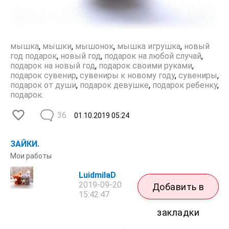
мышка
,
мышки
,
мышонок
,
мышка игрушка
,
новый
год подарок
,
новый год
,
подарок на любой случай
,
подарок на новый год
,
подарок своими руками
,
подарок сувенир
,
сувениры к новому году
,
сувениры
,
подарок от души
,
подарок девушке
,
подарок ребенку
,
подарок.
36
01.10.2019
05:24
ЗАЙКИ.
Мои работы
LuidmilaD
2019-09-20
Добавить в
15:42:47
закладки