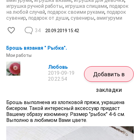
амигуруми
,
игрушка вязаие
,
игрушка для девочки
,
игрушка ручной работы
,
игрушка спицами
,
подарок
на любой случай
,
подарок своими руками
,
подарок
сувенир
,
подарок от души
,
сувениры
,
амигуруми
34
20.09.2019
15:42
Брошь вязаная " Рыбка".
Мои работы
Любовь
2019-09-19
Добавить в
20:22:54
закладки
Брошь выполнена из хлопковой пряжи, украшена
бисером. Такой интересный аксессуар придаст
Вашему образу изюминку. Размер "рыбок" 4-6 см.
Выполню в любимом Вами цвете.