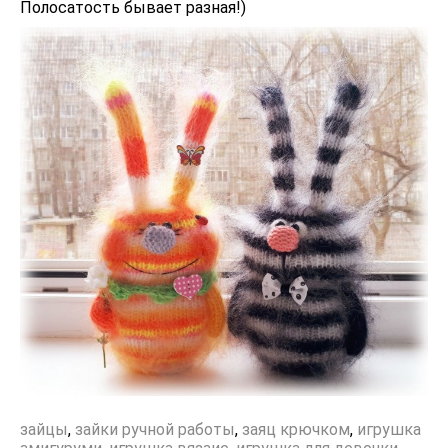
Полосатость бывает разная!)
зайцы
,
зайки ручной работы
,
заяц крючком
,
игрушка