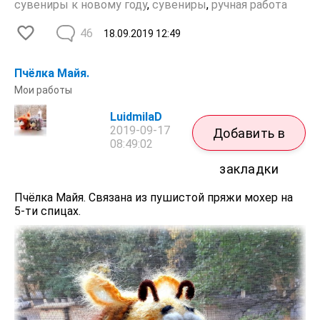
сувениры к новому году
,
сувениры
,
ручная работа
46
18.09.2019
12:49
Пчёлка Майя.
Мои работы
LuidmilaD
2019-09-17
Добавить в
08:49:02
закладки
Пчёлка Майя. Связана из пушистой пряжи мохер на
5-ти спицах.