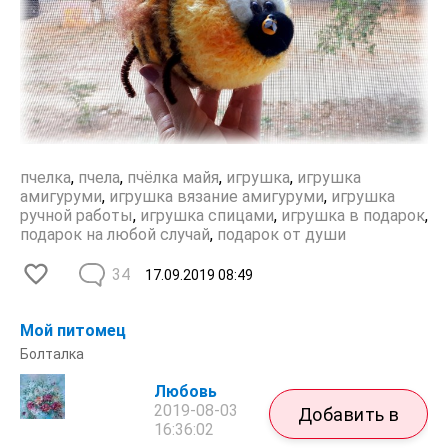
пчелка
,
пчела
,
пчёлка майя
,
игрушка
,
игрушка
амигуруми
,
игрушка вязание амигуруми
,
игрушка
ручной работы
,
игрушка спицами
,
игрушка в подарок
,
подарок на любой случай
,
подарок от души
34
17.09.2019
08:49
Мой питомец
Болталка
Любовь
2019-08-03
Добавить в
16:36:02