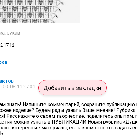
ка
,
рукав
22
17:12
рка
актор
-09-08 11:27:01
Добавить в закладки
ам знать! Напишите комментарий, сохраните публикацию 
хожее изделие? Будем рады узнать Ваше мнение! Рубрика
я! Расскажите о своем творчестве, поделитесь опытом, 
частия можно узнать в ПУБЛИКАЦИИ Новая рубрика «Ду
холог: интересные материалы, есть возможность задать 
СЬ