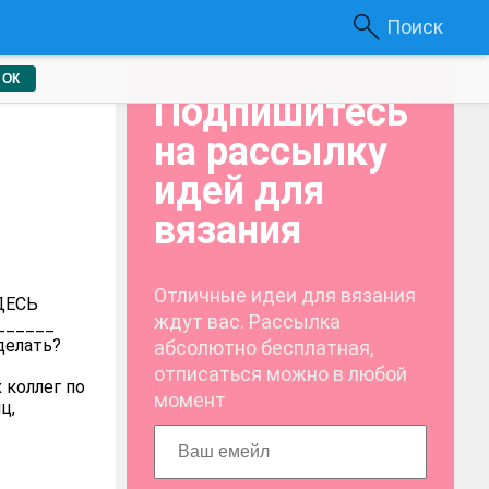
Поиск
ОК
Подпишитесь
на рассылку
идей для
вязания
Отличные идеи для вязания
ЗДЕСЬ
ждут вас. Рассылка
______
делать?
абсолютно бесплатная,
отписаться можно в любой
 коллег по
момент
ц,