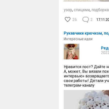
узор
,
спицами
,
подборка
26
2
17.11.2
Рукавчики крючком, п
Интересные идеи
Ред
2022
Нравится пост? Дайте н
А, может, Вы вязали по
интервью» возвращаетс
свои работы! Детали у
телеграм-каналу