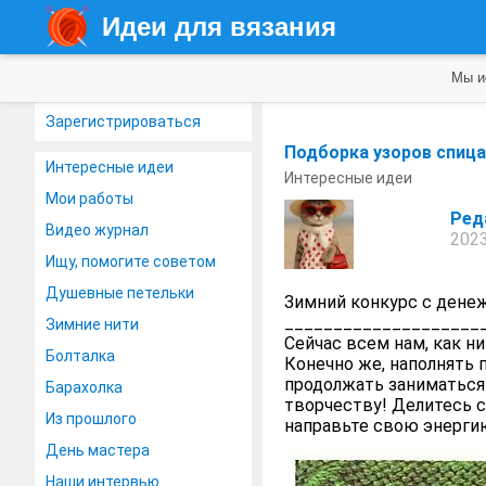
Идеи для вязания
Мы и
Войти
Зарегистрироваться
Подборка узоров спиц
Интересные идеи
Интересные идеи
Мои работы
Ред
Видео журнал
2023
Ищу, помогите советом
Душевные петельки
Зимний конкурс с дене
____________________
Зимние нити
Сейчас всем нам, как н
Болталка
Конечно же, наполнять 
продолжать заниматься 
Барахолка
творчеству! Делитесь 
Из прошлого
направьте свою энергию 
День мастера
Наши интервью