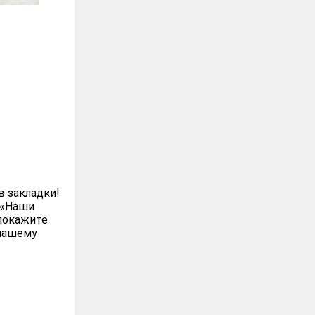
в закладки!
 «Наши
покажите
 нашему