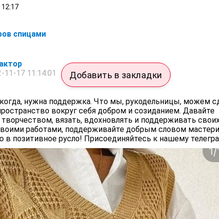
12:17
ров спицами
актор
-11-17 11:14:01
Добавить в закладки
икогда, нужна поддержка. Что мы, рукодельницы, можем с
пространство вокруг себя добром и созиданием. Давайте
творчеством, вязать, вдохновлять и поддерживать своих
своими работами, поддерживайте добрым словом мастери
ю в позитивное русло! Присоединяйтесь к нашему телегр