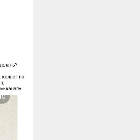
делать?
 коллег по
ц,
ам-каналу