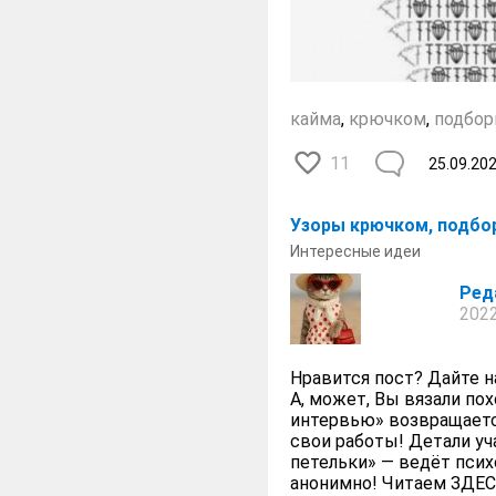
кайма
,
крючком
,
подбор
11
25.09.20
Узоры крючком, подбо
Интересные идеи
Ред
2022
Нравится пост? Дайте н
А, может, Вы вязали по
интервью» возвращаетс
свои работы! Детали у
петельки» — ведёт пси
анонимно! Читаем ЗДЕ