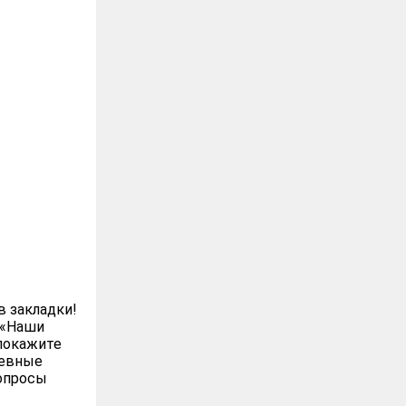
в закладки!
 «Наши
покажите
шевные
вопросы