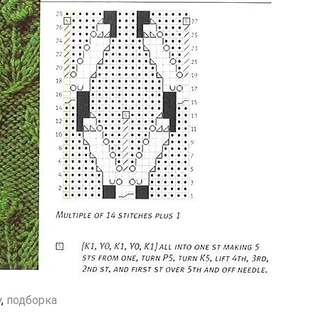
у
,
подборка