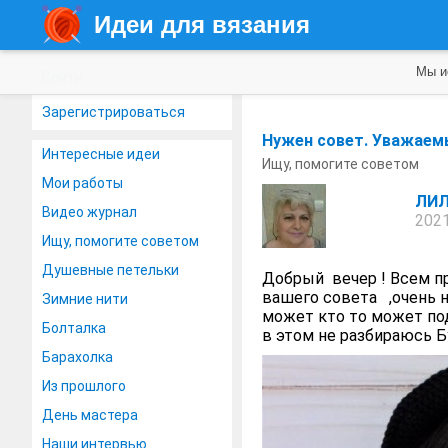
Идеи для вязания
Мы и
Войти
Зарегистрироваться
Нужен совет. Уважаемы
Интересные идеи
Ищу, помогите советом
Мои работы
ЛИЛ
Видео журнал
2021
Ищу, помогите советом
Душевные петельки
Добрый вечер ! Всем п
вашего совета ,очень н
Зимние нити
может кто то может под
Болталка
в этом не разбираюсь 
Барахолка
Из прошлого
День мастера
Наши интервью