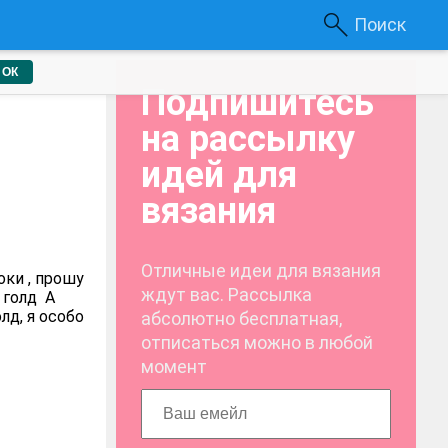
Поиск
ОК
Подпишитесь
на рассылку
идей для
вязания
Отличные идеи для вязания
ки , прошу
ждут вас. Рассылка
 голд А
лд, я особо
абсолютно бесплатная,
отписаться можно в любой
момент