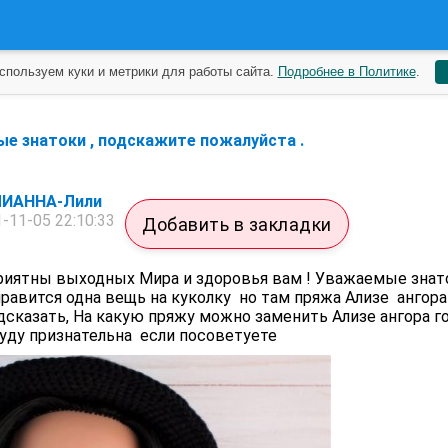
спользуем куки и метрики для работы сайта.
Подробнее в Политике
.
е знатоки , подскажите пожалуйста .
ИАННА-Лили
-11-05 22:10:33
Добавить в закладки
риятны выходных Мира и здоровья вам ! Уважаемые знато
равится одна вещь на куколку но там пряжа Ализе ангора
сказать, На какую пряжу можно заменить Ализе ангора го
Буду признательна если посоветуете