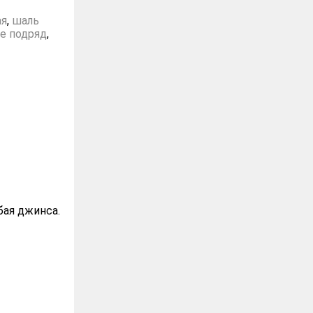
ая
,
шаль
е подряд
,
бая джинса.