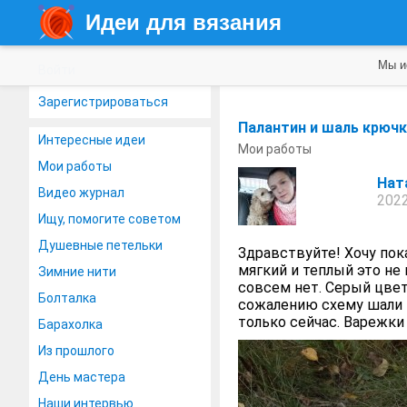
Идеи для вязания
Мы и
Войти
Зарегистрироваться
Палантин и шаль крючко
Интересные идеи
Мои работы
Мои работы
Нат
Видео журнал
2022
Ищу, помогите советом
Душевные петельки
Здравствуйте! Хочу пока
мягкий и теплый это не
Зимние нити
совсем нет. Серый цвет
Болталка
сожалению схему шали п
только сейчас. Варежки 
Барахолка
Из прошлого
День мастера
Наши интервью