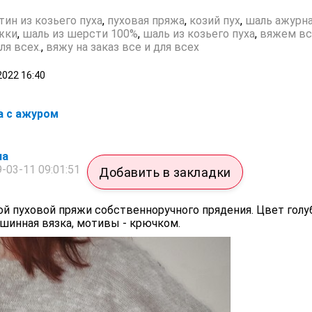
тин из козьего пуха
,
пуховая пряжа
,
козий пух
,
шаль ажурн
жки
,
шаль из шерсти 100%
,
шаль из козьего пуха
,
вяжем вс
ля всех.
,
вяжу на заказ все и для всех
2022
16:40
а с ажуром
на
-03-11 09:01:51
Добавить в закладки
ой пуховой пряжи собственноручного прядения. Цвет голу
шинная вязка, мотивы - крючком.