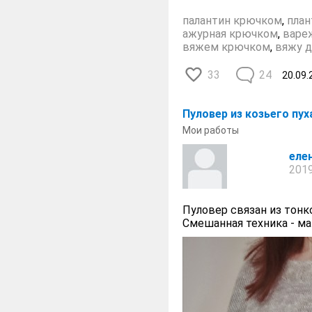
палантин крючком
,
план
ажурная крючком
,
варе
вяжем крючком
,
вяжу д
33
24
20.09.
Пуловер из козьего пух
Мои работы
еле
2019
Пуловер связан из тонк
Смешанная техника - ма