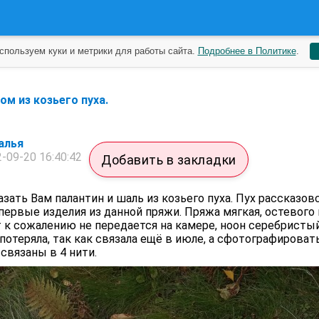
спользуем куки и метрики для работы сайта.
Подробнее в Политике
.
м из козьего пуха.
алья
-09-20 16:40:42
Добавить в закладки
зать Вам палантин и шаль из козьего пуха. Пух рассказов
 первые изделия из данной пряжи. Пряжа мягкая, остевого
 к сожалению не передается на камере, ноон серебристый
отеряла, так как связала ещё в июле, а сфотографироват
связаны в 4 нити.