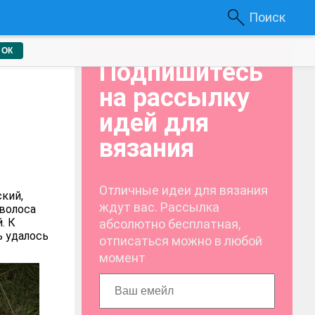
Поиск
ОК
Подпишитесь
на рассылку
идей для
вязания
Отличные идеи для вязания
ский,
ждут вас. Рассылка
 волоса
. К
абсолютно бесплатная,
ь удалось
отписаться можно в любой
момент