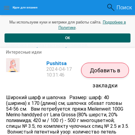
Поиск
Идеи для вязания
Мы используем куки и метрики для работы сайта.
Подробнее в
Политике
.
ОК
Рельефное вязание, объёмная резинка. Шарф и
шапочка полупатентной резинкой.
Интересные идеи
Pushitsa
2024-04-17
Добавить в
10:31:46
закладки
Широкий шарф и шапочка Размер: шарф: 40
(ширина) х 170 (длина) см; шапочка: обхват головы
54-56 см. Вам потребуется: пряжа Meilenweit 100G
Merino handdyed от Lana Grossa (80% шерсти, 20%
полиамида; 420 м / 100 г) - 500 г многоцветной;
спицы № 3.5; по комплекту чулочных спиц № 2.5 и 3.5.
Волнистый патентный узор: количество петель