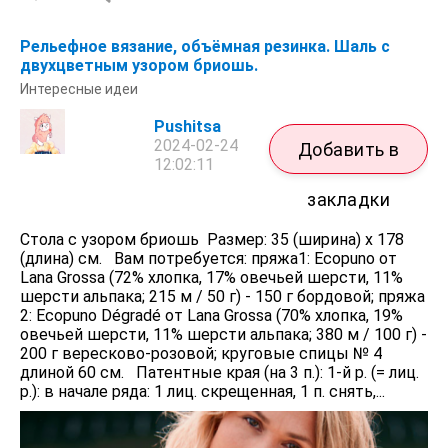
Рельефное вязание, объёмная резинка. Шаль с
двухцветным узором бриошь.
Интересные идеи
Pushitsa
2024-02-24
Добавить в
12:02:11
закладки
Стола с узором бриошь Размер: 35 (ширина) х 178
(длина) см. Вам потребуется: пряжа1: Ecopuno от
Lana Grossa (72% хлопка, 17% овечьей шерсти, 11%
шерсти альпака; 215 м / 50 г) - 150 г бордовой; пряжа
2: Ecopuno Dégradé от Lana Grossa (70% хлопка, 19%
овечьей шерсти, 11% шерсти альпака; 380 м / 100 г) -
200 г вересково-розовой; круговые спицы № 4
длиной 60 см. Патентные края (на 3 п.): 1-й р. (= лиц.
р.): в начале ряда: 1 лиц. скрещенная, 1 п. снять,...