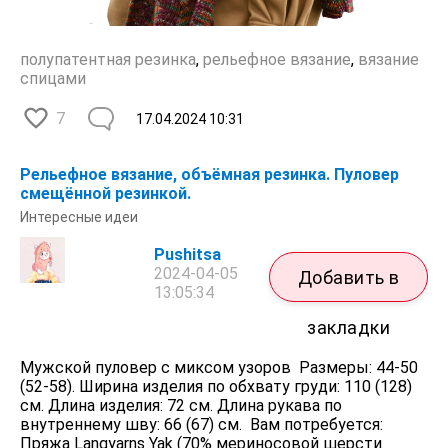
полупатентная резинка
,
рельефное вязание
,
вязание
спицами
7
17.04.2024
10:31
Рельефное вязание, объёмная резинка. Пуловер
смещённой резинкой.
Интересные идеи
Pushitsa
2024-04-05
Добавить в
13:05:34
закладки
Мужской пуловер с миксом узоров Размеры: 44-50
(52-58). Ширина изделия по обхвату груди: 110 (128)
см. Длина изделия: 72 см. Длина рукава по
внутреннему шву: 66 (67) см. Вам потребуется:
Пряжа Langyarns Yak (70% мериносовой шерсти