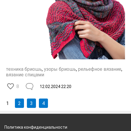
техника бриошь
,
узоры бриошь
,
рельефное вязание
,
вязание спицами
8
12.02.2024
22:20
1
2
3
4
Политика конфиденциальности