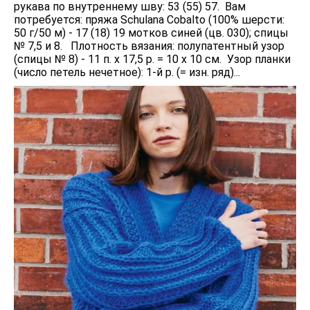
рукава по внутреннему шву: 53 (55) 57. Вам
потребуется: пряжа Schulana Cobalto (100% шерсти:
50 г/50 м) - 17 (18) 19 мотков синей (цв. 030); спицы
№ 7,5 и 8. Плотность вязания: полупатентный узор
(спицы № 8) - 11 п. x 17,5 р. = 10 x 10 см. Узор планки
(число петель нечетное): 1-й р. (= изн. ряд)...