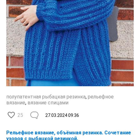
полупатентная рыбацкая резинка
,
рельефное
вязание
,
вязание спицами
25
27.03.2024
09:36
Рельефное вязание, объёмная резинка. Сочетание
узоров с рыбацкой резинкой.