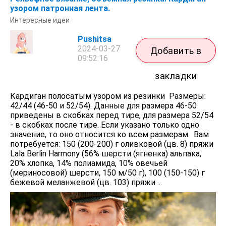
узором патронная лента.
Интересные идеи
Pushitsa
2024-03-27
Добавить в
09:52:16
закладки
Кардиган полосатым узором из резинки Размеры:
42/44 (46-50 и 52/54). Данные для размера 46-50
приведены в скобках перед тире, для размера 52/54
- в скобках после тире. Если указано только одно
значение, то оно относится ко всем размерам. Вам
потребуется: 150 (200-200) г оливковой (цв. 8) пряжи
Lala Berlin Harmony (56% шерсти (ягненка) альпака,
20% хлопка, 14% полиамида, 10% овечьей
(мериносовой) шерсти, 150 м/50 г), 100 (150-150) г
бежевой меланжевой (цв. 103) пряжи ...