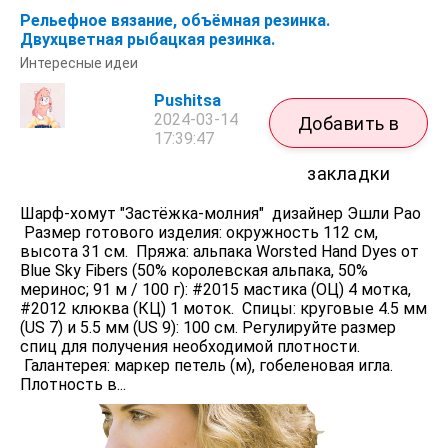
Рельефное вязание, объёмная резинка.
Двухцветная рыбацкая резинка.
Интересные идеи
Pushitsa
2024-03-14
Добавить в
17:39:47
закладки
Шарф-хомут "Застёжка-молния" дизайнер Эшли Рао
Размер готового изделия: окружность 112 см,
высота 31 см. Пряжа: альпака Worsted Hand Dyes от
Blue Sky Fibers (50% королевская альпака, 50%
меринос; 91 м / 100 г): #2015 мастика (ОЦ) 4 мотка,
#2012 клюква (КЦ) 1 моток. Спицы: круговые 4.5 мм
(US 7) и 5.5 мм (US 9): 100 см. Регулируйте размер
спиц для получения необходимой плотности.
Галантерея: маркер петель (м), гобеленовая игла.
Плотность в...