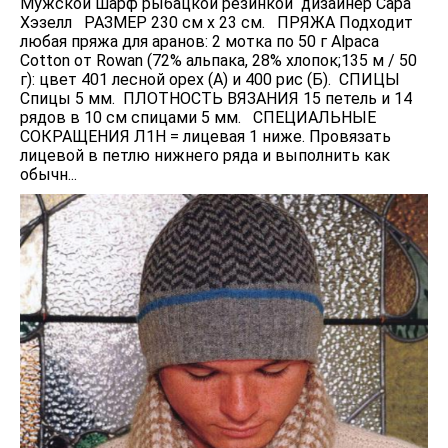
Мужской шарф рыбацкой резинкой дизайнер Сара
Хэзелл РАЗМЕР 230 см х 23 см. ПРЯЖА Подходит
любая пряжа для аранов: 2 мотка по 50 г Alpaca
Cotton от Rowan (72% альпака, 28% хлопок;135 м / 50
г): цвет 401 лесной орех (A) и 400 рис (Б). СПИЦЫ
Спицы 5 мм. ПЛОТНОСТЬ ВЯЗАНИЯ 15 петель и 14
рядов в 10 см спицами 5 мм. СПЕЦИАЛЬНЫЕ
СОКРАЩЕНИЯ Л1Н = лицевая 1 ниже. Провязать
лицевой в петлю нижнего ряда и выполнить как
обычн...