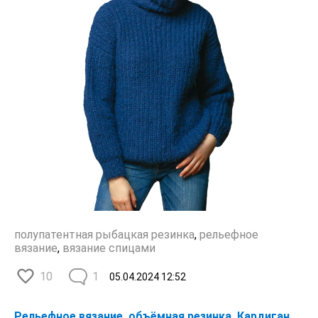
полупатентная рыбацкая резинка
,
рельефное
вязание
,
вязание спицами
10
1
05.04.2024
12:52
Рельефное вязание, объёмная резинка. Кардиган