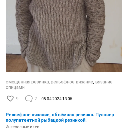
смещённая резинка
,
рельефное вязание
,
вязание
спицами
9
2
05.04.2024
13:05
Рельефное вязание, объёмная резинка. Пуловер
полупатентной рыбацкой резинкой.
Интересные идеи