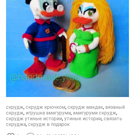
скрудж
,
скрудж крючком
,
скрудж макдак
,
вязаный
скрудж
,
игрушка амигуруми
,
амигуруми скрудж
,
скрудж утиные истории
,
утиные истории
,
связать
скруджа
,
скрудж в подарок