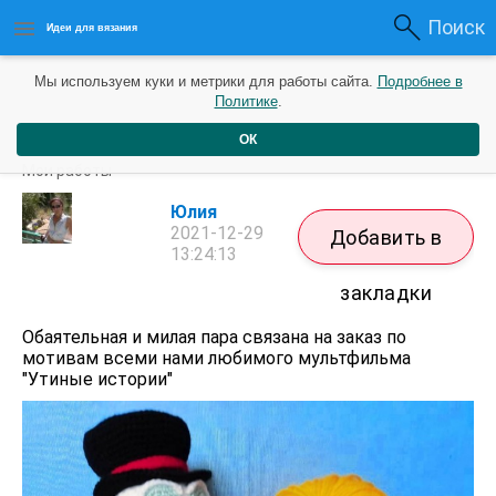
Поиск
Идеи для вязания
Мы используем куки и метрики для работы сайта.
Подробнее в
Политике
.
ОК
Дядюшка Скрудж и его подружка Голди
Мои работы
Юлия
2021-12-29
Добавить в
13:24:13
закладки
Обаятельная и милая пара связана на заказ по
мотивам всеми нами любимого мультфильма
"Утиные истории"