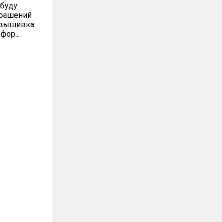
 буду
крашений
 "вышивка
ор...