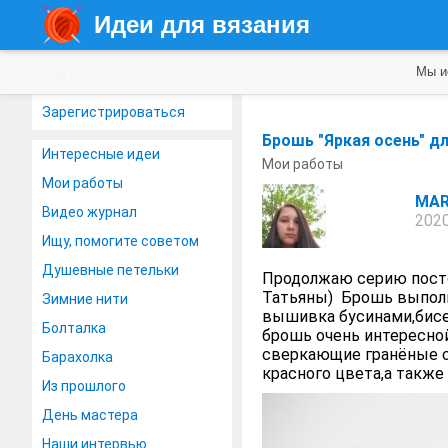
Идеи для вязания
Мы и
Войти
Зарегистрироваться
Брошь "Яркая осень" д
Интересные идеи
Мои работы
Мои работы
MAR
Видео журнал
2020
Ищу, помогите советом
Душевные петельки
Продолжаю серию посто
Татьяны) Брошь выполне
Зимние нити
вышивка бусинами,бисе
Болталка
брошь очень интересной 
сверкающие гранёные с
Барахолка
красного цвета,а также 
Из прошлого
День мастера
Наши интервью