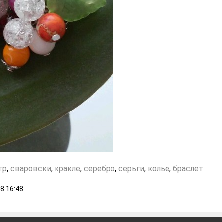
тр
,
сваровски
,
кракле
,
серебро
,
серьги
,
колье
,
браслет
18
16:48