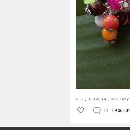
агат
,
варисцит
,
перламу
10
09.06.20