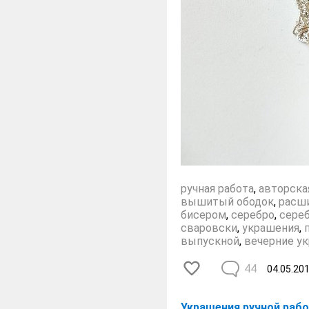
ручная работа
,
авторска
вышитый ободок
,
расш
бисером
,
серебро
,
сере
сваровски
,
украшения
,
выпускной
,
вечерние у
44
04.05.20
Украшения ручной раб