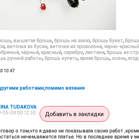
рошь
,
вышитая брошь
,
брошь на заказ
,
брошь букет
,
брош
ра
,
веточка из бусин
,
веточка из проволоки
,
черно-красны
ебряный
,
чёрный
,
красный
,
серебро
,
листики
,
брошь из стр
шь ручной работы
,
брошь купить
,
яркая брошь
,
осень
,
ягод
20
10:47
другими работами,помимо вязания
INA TUDAKOVA
-05-04 00:12:30
Добавить в закладки
говор о том,что я давно не показывала своих работ ,кроме
астаться нечем,вяжется платье. Но в последнее время у м