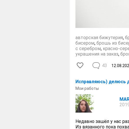
авторская бижутерия
,
б
бисером
,
брошь из бисе
с серебром
,
красно-сер
украшения на заказ
,
бро
43
12.08.20
Исправляюсь) делюсь 
Мои работы
MAR
2019
Недавно зашёл у нас раз
Из вязанного пока похв