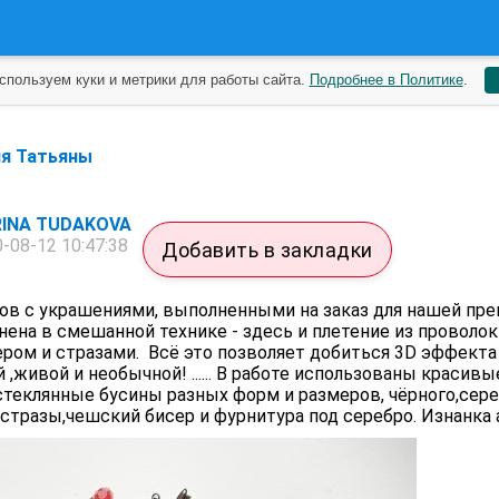
спользуем куки и метрики для работы сайта.
Подробнее в Политике
.
ля Татьяны
INA TUDAKOVA
-08-12 10:47:38
Добавить в закладки
в с украшениями, выполненными на заказ для нашей пре
на в смешанной технике - здесь и плетение из проволок
ром и стразами. Всё это позволяет добиться 3D эффекта
,живой и необычной! ...... В работе использованы красивы
теклянные бусины разных форм и размеров, чёрного,сере
стразы,чешский бисер и фурнитура под серебро. Изнанка а