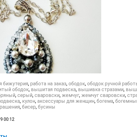
я бижутерия
,
работа на заказ
,
ободок
,
ободок ручной работ
итый ободок
,
вышитая подвеска
,
вышивка стразами
,
выш
бряный
,
серый
,
сваровски
,
жемчуг
,
жемчуг сваровски
,
стр
подвеска
,
кулон
,
аксессуары для женщин
,
богема
,
богемны
крашения
,
бисер
,
бусины
19
00:12
оты