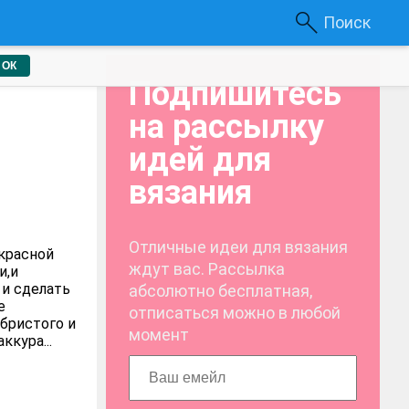
Поиск
ОК
Подпишитесь
на рассылку
идей для
вязания
Отличные идеи для вязания
красной
ждут вас. Рассылка
и,и
 и сделать
абсолютно бесплатная,
е
отписаться можно в любой
бристого и
момент
ккура...