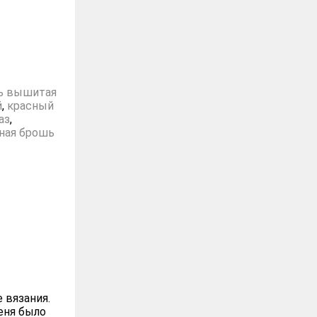
ь вышитая
й
,
красный
аз
,
ная брошь
 вязания.
еня было