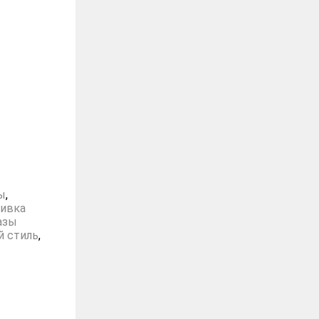
ы
,
ивка
азы
й стиль
,