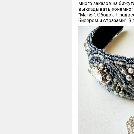
много заказов на бижу
выкладывать понемногу,
"Магия". Ободок + подв
бисером и стразами" .В